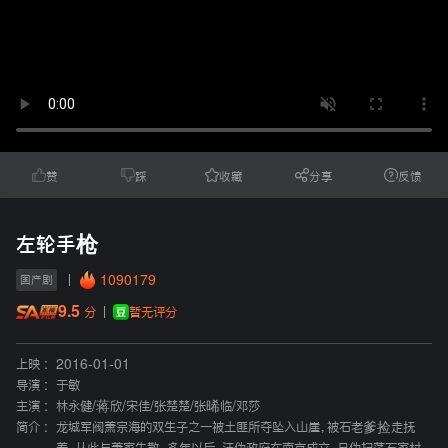
赞
踩
收藏
分享
反馈
左轮手枪
1090179
国产剧
9.5
暂无评分
分
上映 :
2016-01-01
导演 :
于敏
主演 :
林永健
/
蒋欣
/
宋佳
/
张楚楚
/
张晞临
/
邓莎
简介 :
龙城军阀萧宗海的双生子之一被土匪所夺坠入山崖，被石老爹捡走抚