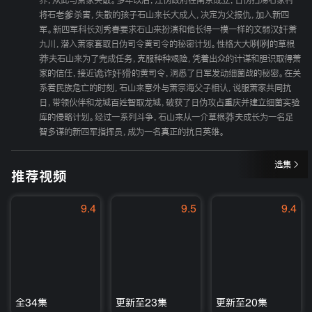
养，从此与萧家失散。多年以后，汪伪政府在南京成立，日伪扫荡石家村
将石老爹杀害，失散的孩子石山来长大成人，决定为父报仇，加入新四
军。新四军科长刘秀春要求石山来扮演和他长得一模一样的文弱汉奸萧
九川，潜入萧家套取日伪司令黄司令的秘密计划。性格大大咧咧的草根
莽夫石山来为了完成任务，克服种种艰险，凭着出众的计谋和胆识取得萧
家的信任，接近诡诈奸猾的黄司令，洞悉了日军发动细菌战的秘密。在关
系着民族危亡的时刻，石山来意外与萧宗海父子相认，说服萧家共同抗
日，带领伙伴和龙城百姓智取龙城，破获了日伪攻占重庆并建立细菌实验
库的侵略计划。经过一系列斗争，石山来从一介草根莽夫成长为一名足
智多谋的新四军指挥员，成为一名真正的抗日英雄。
选集
推荐视频
9.4
9.5
9.4
全34集
更新至23集
更新至20集