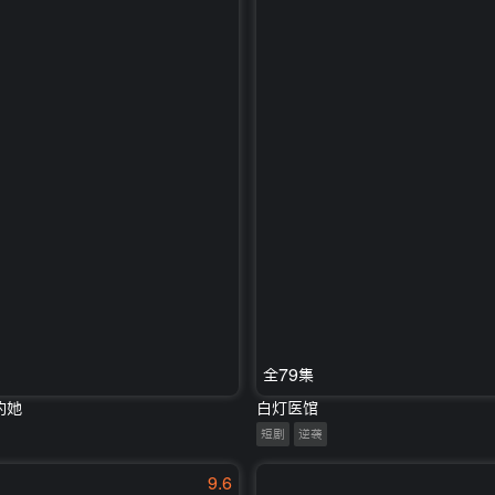
全79集
的她
白灯医馆
短剧
逆袭
9.6