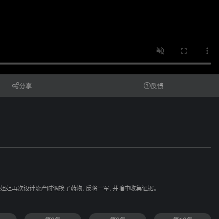
分享
反馈
姐姐再次设计流产时调换了药物，反将一军，并暗中收集证据。