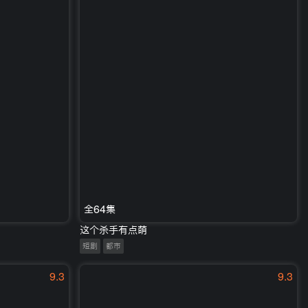
全64集
这个杀手有点萌
短剧
都市
9.3
9.3