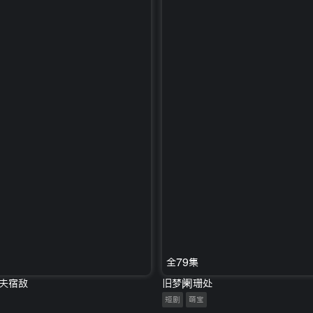
全79集
夫宿敌
旧梦阑珊处
短剧
萌宝