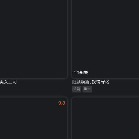
全96集
美女上司
旧颜焕新，挽情守诺
短剧
重生
9.3