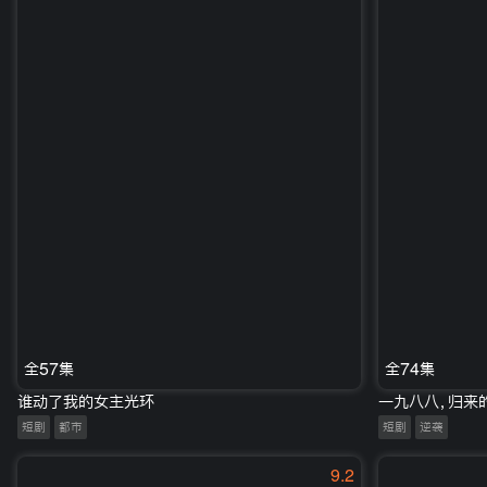
全57集
全74集
谁动了我的女主光环
一九八八，归来
短剧
都市
短剧
逆袭
9.2