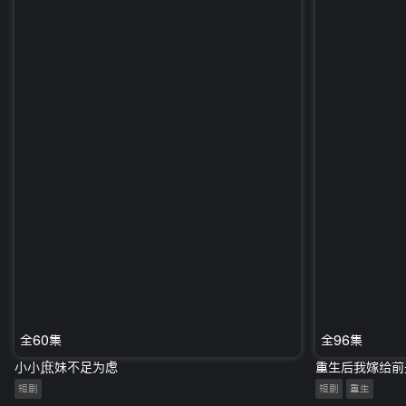
全60集
全96集
小小庶妹不足为虑
重生后我嫁给前
短剧
短剧
重生