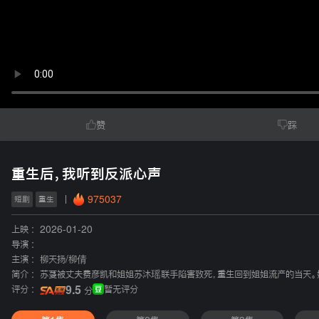
赞
踩
重生后，我听到反派心声
975037
短剧
重生
上映 :
2026-01-20
导演 :
主演 :
柳天扬
/
柳倩
简介 :
苏蔓被丈夫费彦凯和姐姐苏沐瑶联手陷害致死，重生回到姐姐流产的当天。她
评分 :
9.5
暂无评分
分