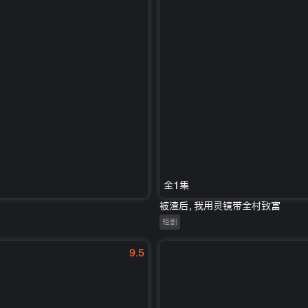
全1集
被渣后，我用灵镜带全村致富
短剧
9.5