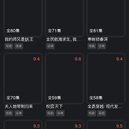
全80集
全71集
全81集
我的师兄是妖王
全民航海求生，我靠刷新，开局一座蓬莱岛
寒帐锁春深
短剧
强者
逆袭
短剧
逆袭
9.4
9.6
9.4
全70集
全59集
全58集
夫人她带刺归来
权弈天下
全员穿越：现代发明pk民国千金
短剧
逆袭
短剧
逆袭
短剧
穿越
9.3
9.3
9.5