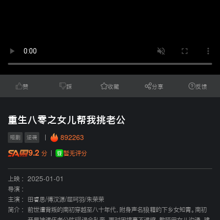
赞
踩
收藏
分享
反馈
重生八零之女儿帮我挑老公
892263
短剧
逆袭
9.2
暂无评分
分
上映 :
2025-01-01
导演 :
主演 :
田睿思
/
傅汉源
/
屈珂羽
/
朱荣荣
简介 :
前世遭背叛的南初穿越至八十年代，附身声名狼藉的下乡女知青。南初