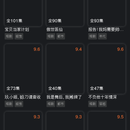
全101集
全90集
全93集
宝贝当家计划
傲世医仙
报告！我妈需要帅哥站岗
短剧
甜宠
短剧
都市
短剧
年代
9.6
9.4
9.6
全73集
全40集
全47集
玖小姐，赊刀请查收
我是舞后，我摊牌了
不负他十年情深
短剧
甜宠
短剧
都市
短剧
穿越
9.3
9.3
9.5