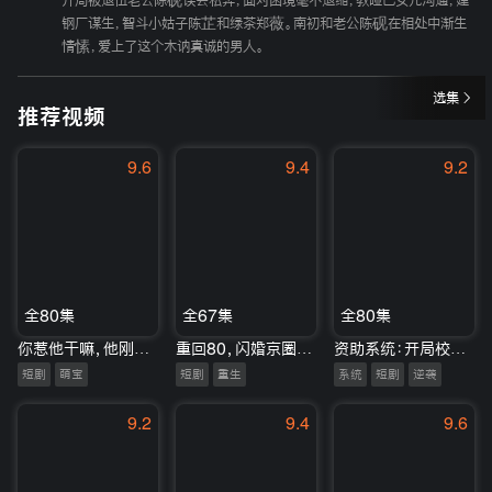
开局被退伍老公陈砚误会私奔，面对困境毫不退缩，教哑巴女儿沟通，建
钢厂谋生，智斗小姑子陈芷和绿茶郑薇。南初和老公陈砚在相处中渐生
情愫，爱上了这个木讷真诚的男人。
选集
推荐视频
9.6
9.4
9.2
全80集
全67集
全80集
你惹他干嘛，他刚从仙界回来
重回80，闪婚京圈大佬甜蜜蜜
资助系统：开局校花为我庆生
短剧
萌宝
短剧
重生
系统
短剧
逆袭
9.2
9.4
9.6