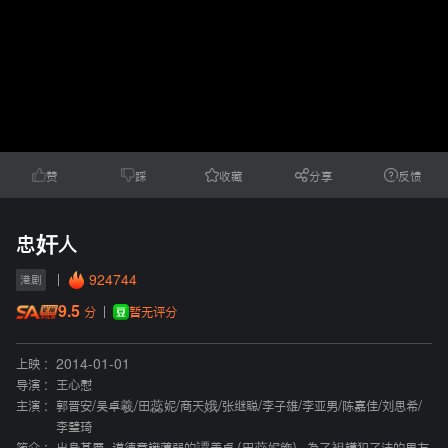
赞
踩
收藏
分享
反馈
忠奸人
924744
港剧
9.5
暂无评分
分
上映 :
2014-01-01
导演 :
王心慰
主演 :
郭晋安
/
吴卓羲
/
田蕊妮
/
商天娥
/
张继聪
/
李子雄
/
李亚男
/
陈嘉佳
/
刘思希
/
李璧琦