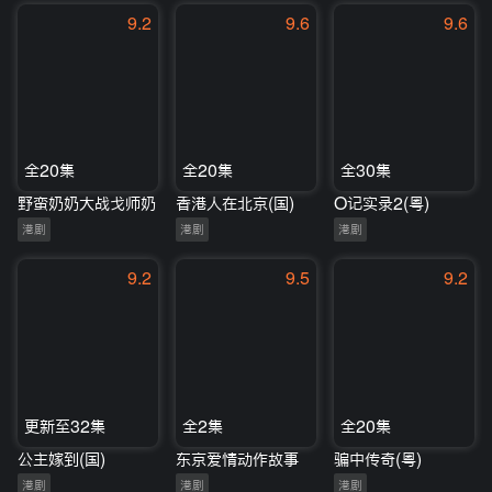
9.2
9.6
9.6
全20集
全20集
全30集
野蛮奶奶大战戈师奶
香港人在北京(国)
O记实录2(粤)
港剧
港剧
港剧
9.2
9.5
9.2
更新至32集
全2集
全20集
公主嫁到(国)
东京爱情动作故事
骗中传奇(粤)
港剧
港剧
港剧