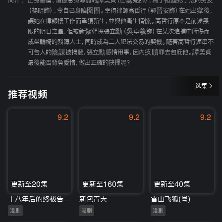
简介 :
出身基層、道德意識薄弱的譚美貞（田蕊妮飾），為了袒護犯了法的男友
（楊明飾），令自己身陷囹圄。幸得律師高哲行（郭晉安飾）在她出獄後，
讓她在律師樓工作而重獲新生，並與他漸生情愫。高哲行原本是前途無
限的明日之星，但被新紮幹探張立勳（吳卓羲飾）在某次追捕中所傷而
成坐輪椅的殘障人士，同時成為二人犯法交易的契機。隨著高哲行連串不
可告人的陰謀被揭發，張立勳感情用事，因內疚贖罪去包庇他。譚美貞
最後能否背負愛情，做出正確的抉擇呢？
选集
推荐视频
9.2
9.2
9.2
更新至20集
更新至160集
更新至40集
十八年后的终极告白2.0(粤)
新包青天
雪山飞狐(粤)
港剧
港剧
港剧