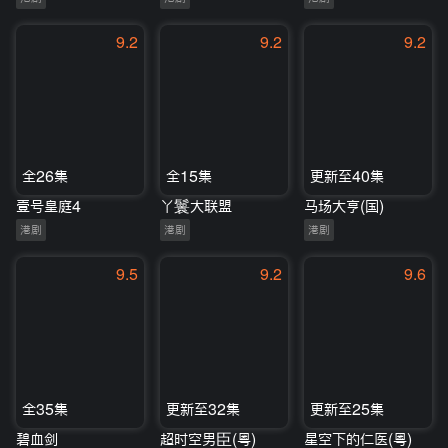
9.2
9.2
9.2
全26集
全15集
更新至40集
壹号皇庭4
丫鬟大联盟
马场大亨(国)
港剧
港剧
港剧
9.5
9.2
9.6
全35集
更新至32集
更新至25集
碧血剑
超时空男臣(粤)
星空下的仁医(粤)