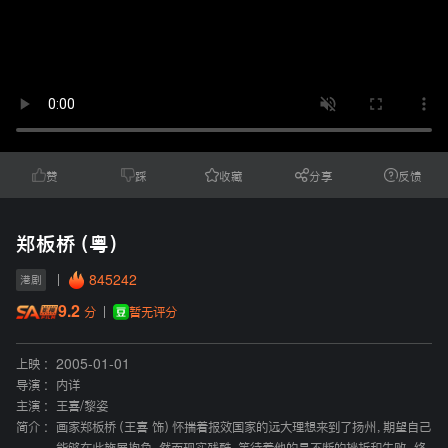
赞
踩
收藏
分享
反馈
郑板桥（粤）
845242
港剧
9.2
暂无评分
分
上映 :
2005-01-01
导演 :
内详
主演 :
王喜
/
黎姿
简介 :
画家郑板桥（王喜 饰）怀揣着报效国家的远大理想来到了扬州，期望自己