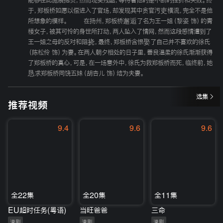
能够在此施展抱负，然而现实残酷，等待着他的是不断的挫折和失败。终
于，郑板桥如愿以偿进入了官场，却发现其中贪官污吏横流，完全不是他
所想象的模样。 在扬州，郑板桥邂逅了名为王一姐（黎姿 饰）的青
楼女子，被其可怜的身世所打动，两人坠入了情网，然而这段感情遭到了
王一姐之母的反对和阻挠，最终，郑板桥含恨娶了自己并不喜欢的徐氏
（陈松伶 饰）为妻。在两人朝夕相处的日子里，善良温柔的徐氏渐渐获得
了郑板桥的真心，可是，在一场意外中，徐氏为救郑板桥而死，临终前，她
恳求郑板桥同饶五妹（胡杏儿 饰）结为夫妻。
选集
推荐视频
9.4
9.6
9.6
全22集
全20集
全11集
EU超时任务(粤语)
当旺爸爸
三命
港剧
港剧
港剧