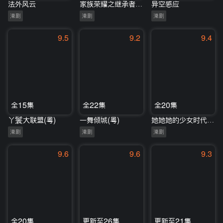
法外风云
家族荣耀之继承者(国)
异空感应
港剧
港剧
港剧
9.5
9.2
9.4
全15集
全22集
全20集
丫鬟大联盟(粤)
一舞倾城(粤)
她她她的少女时代(粤)
港剧
港剧
港剧
9.6
9.6
9.3
全20集
更新至26集
更新至21集