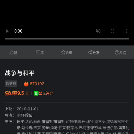
赞
踩
收藏
分享
反馈
战争与和平
870192
欧美剧
9.5
暂无评分
分
上映 :
2016-01-01
导演 :
汤姆·哈伯
主演 :
保罗·达诺
/
莉莉·詹姆斯
/
詹姆斯·诺顿
/
斯蒂芬·瑞
/
亚德里安·埃德蒙松
/
格列
塔·斯卡奇
/
杰克·劳登
/
汤姆·伯克
/
阿奈林·巴纳德
/
塔彭丝·米德尔顿
/
奥雷利