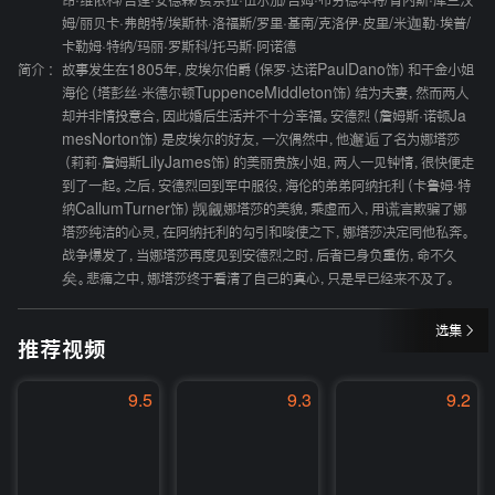
昂·维依科
/
吉莲·安德森
/
费奈拉·伍尔加
/
吉姆·布劳德本特
/
肯内斯·库兰汉
姆
/
丽贝卡·弗朗特
/
埃斯林·洛福斯
/
罗里·基南
/
克洛伊·皮里
/
米迦勒·埃普
/
卡勒姆·特纳
/
玛丽·罗斯科
/
托马斯·阿诺德
简介 :
故事发生在1805年，皮埃尔伯爵（保罗·达诺PaulDano饰）和千金小姐
海伦（塔彭丝·米德尔顿TuppenceMiddleton饰）结为夫妻，然而两人
却并非情投意合，因此婚后生活并不十分幸福。安德烈（詹姆斯·诺顿Ja
mesNorton饰）是皮埃尔的好友，一次偶然中，他邂逅了名为娜塔莎
（莉莉·詹姆斯LilyJames饰）的美丽贵族小姐，两人一见钟情，很快便走
到了一起。之后，安德烈回到军中服役，海伦的弟弟阿纳托利（卡鲁姆·特
纳CallumTurner饰）觊觎娜塔莎的美貌，乘虚而入，用谎言欺骗了娜
塔莎纯洁的心灵，在阿纳托利的勾引和唆使之下，娜塔莎决定同他私奔。
战争爆发了，当娜塔莎再度见到安德烈之时，后者已身负重伤，命不久
矣。悲痛之中，娜塔莎终于看清了自己的真心，只是早已经来不及了。
选集
推荐视频
9.5
9.3
9.2