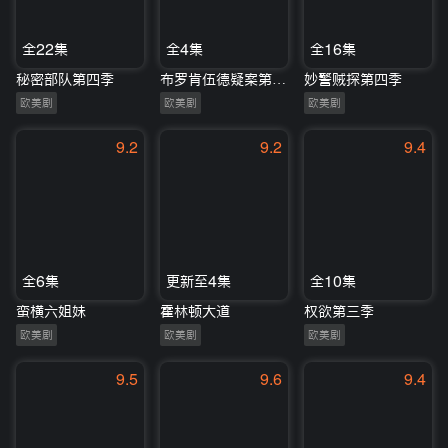
全22集
全4集
全16集
秘密部队第四季
布罗肯伍德疑案第一季
妙警贼探第四季
欧美剧
欧美剧
欧美剧
9.2
9.2
9.4
全6集
更新至4集
全10集
蛮横六姐妹
霍林顿大道
权欲第三季
欧美剧
欧美剧
欧美剧
9.5
9.6
9.4