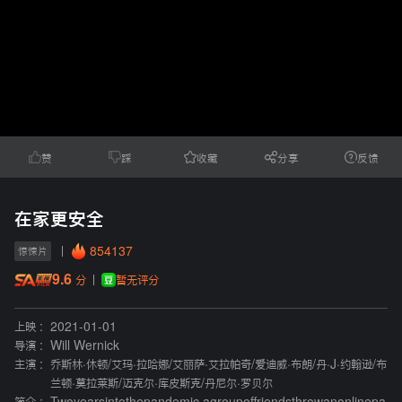
赞
踩
收藏
分享
反馈
在家更安全
854137
惊悚片
9.6
暂无评分
分
上映 :
2021-01-01
导演 :
Will Wernick
主演 :
乔斯林·休顿
/
艾玛·拉哈娜
/
艾丽萨·艾拉帕奇
/
爱迪威·布朗
/
丹·J·约翰逊
/
布
兰顿·莫拉莱斯
/
迈克尔·库皮斯克
/
丹尼尔·罗贝尔