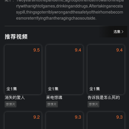
简介 :
Twoyearsintothepandemic,agroupoffriendsthrowanonlinepa
rtywithanightofgames,drinkinganddrugs.Aftertakinganecsta
sypill,thingsgoterriblywrongandthesafetyoftheirhomebecom
esmoreterrifyingthantheragingchaosoutside.
选集
推荐视频
9.5
9.4
9.4
全1集
全1集
全1集
消失的爱人
来电惊魂
告诉我是怎么死的
惊悚片
惊悚片
惊悚片
9.2
9.3
9.3