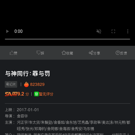
赞
踩
收藏
分享
反馈
与神同行：罪与罚
823829
奇幻片
9.2
暂无评分
分
上映 :
2017-01-01
导演 :
金容华
主演 :
河正宇
/
车太贤
/
朱智勋
/
金香起
/
金东旭
/
艺秀晶
/
李政宰
/
吴达洙
/
林元熙
/
都
暻秀
/
张光
/
郑海钧
/
金荷娜
/
金海淑
/
金秀安
/
马东锡