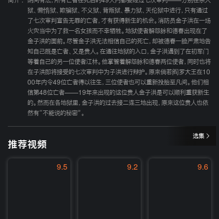
简介 :
阴间有法，所有亡者在死后的49天内都要经过七次审判——分别在杀人
狱、懒惰狱、欺骗狱、不义狱、背叛狱、暴力狱、天伦狱中进行，只有通过
了七次审判宣告无罪的亡者，才有获得新生的机会。消防员金子洪在一场
火灾当中为了救一名女孩而不幸牺牲。地狱使者解怨脉和德春出现在了
金子洪的面前。尽管金子洪无法相信自己的死亡，却被德春一脸严肃地告
知自己既是亡者、又是贵人。在通往地狱的入口，金子洪遇到了在初军门
等着自己的另一位使者江林。他掌管着解怨脉和德春两位使者，同时也将
在子洪即将接受的七次审判中为子洪进行辩护。原来倘若阎罗大王在10
00年内令49位亡者得以往生，三位使者也可以重新投胎至凡间。他们相
信第48位亡者——19年来出现的这位贵人金子洪是可以顺利重获新生
的。然而在各地狱里，金子洪的过去接二连三地出现，原来这位贵人也依
然有“不能说的秘密”。
选集
推荐视频
9.5
9.2
9.6