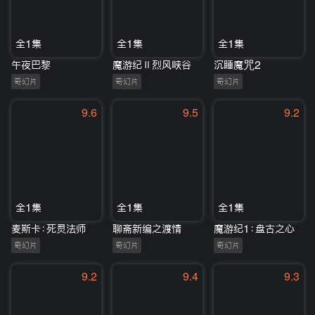
全1集
全1集
全1集
午夜巴黎
魔游纪Ⅱ烈风峡谷
沉睡魔咒2
奇幻片
奇幻片
奇幻片
9.6
9.5
9.2
全1集
全1集
全1集
麦斯卡：死灵法师
聊斋新编之渡情
魔游纪1：盘古之心
奇幻片
奇幻片
奇幻片
9.2
9.4
9.3