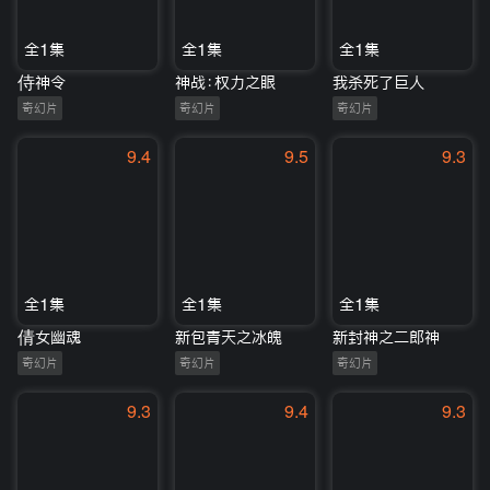
全1集
全1集
全1集
侍神令
神战：权力之眼
我杀死了巨人
奇幻片
奇幻片
奇幻片
9.4
9.5
9.3
全1集
全1集
全1集
倩女幽魂
新包青天之冰魄
新封神之二郎神
奇幻片
奇幻片
奇幻片
9.3
9.4
9.3