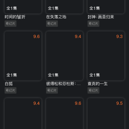
全1集
全1集
全1集
时间的皱折
在失落之地
封神：画圣归来
奇幻片
奇幻片
奇幻片
9.6
9.4
9.3
全1集
全1集
全1集
白狐
彼得松和芬杜斯：小活宝-忘年交
查克的一生
奇幻片
奇幻片
奇幻片
9.4
9.6
9.5