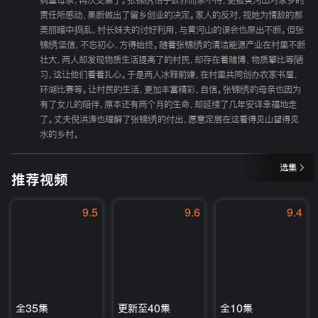
病重母亲，再次交集了。张锦绣怕子欲养而亲不待，更被黄河山对家乡的
责任所感动，果断做出了留乡创业的决定。家人的反对，视她为情敌的郝
美丽暗中捣乱，村长妹夫的讨好利用，与黄河山的误会也层出不断。但张
锦绣坚信，不忘初心，方得始终。随着张锦绣的清洁能源产业在村里不断
壮大，两人却发现物质生活提高了的村民，却存在着赌博、物质攀比等陋
习，这让他们看着扎心。于是两人冰释前嫌，在村里共同创办农家书屋，
环湖比赛等。让村民的生活，更加丰富精彩，自信。张锦绣的母亲也因为
有了女儿的陪伴，原本还有两个月的生命，却延续了几年安详幸福地走
了。丈夫倪洪涛也理解了张锦绣的付出，愿意定居在这看得见山望得见
水的乡村。
选集
推荐视频
9.5
9.6
9.4
全35集
更新至40集
全10集