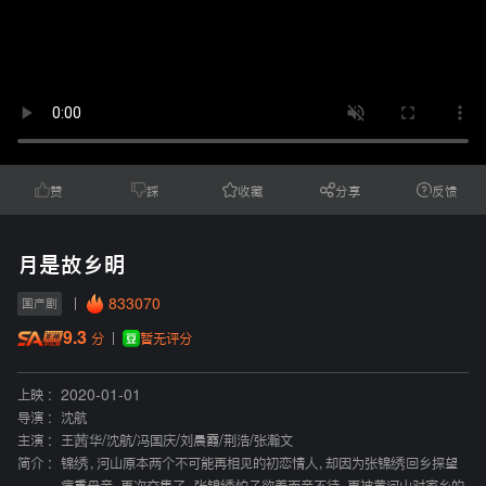
赞
踩
收藏
分享
反馈
月是故乡明
833070
国产剧
9.3
暂无评分
分
上映 :
2020-01-01
导演 :
沈航
主演 :
王茜华
/
沈航
/
冯国庆
/
刘晨霞
/
荆浩
/
张瀚文
简介 :
锦绣，河山原本两个不可能再相见的初恋情人，却因为张锦绣回乡探望