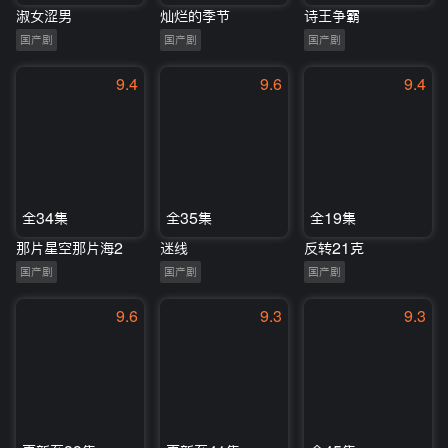
淑女涩男
灿烂的季节
诗王争霸
国产剧
国产剧
国产剧
9.4
9.6
9.4
全34集
全35集
全19集
那片星空那片海2
迷线
反转21克
国产剧
国产剧
国产剧
9.6
9.3
9.3