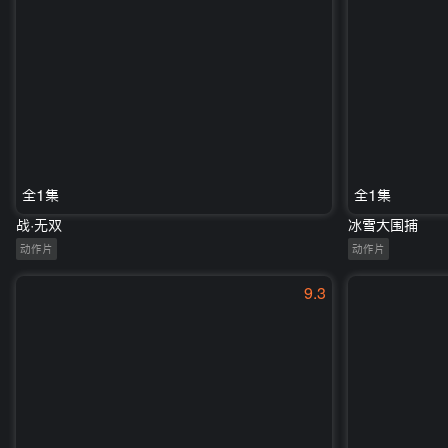
全1集
全1集
战·无双
冰雪大围捕
动作片
动作片
9.3