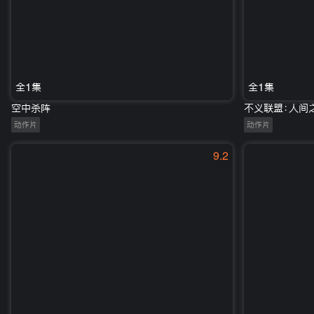
全1集
全1集
空中杀阵
不义联盟：人间
动作片
动作片
9.2