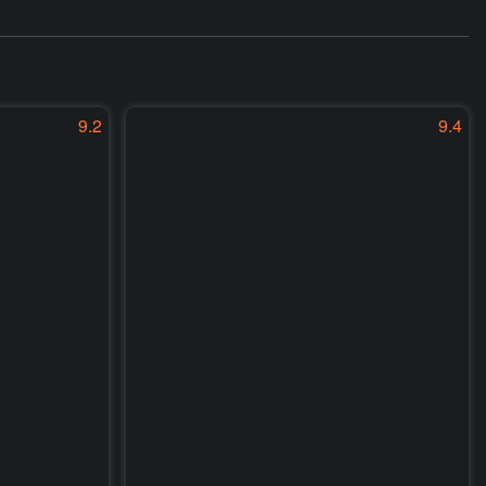
9.2
9.4