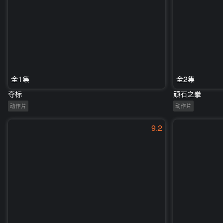
全1集
全2集
夺标
顽石之拳
动作片
动作片
9.2