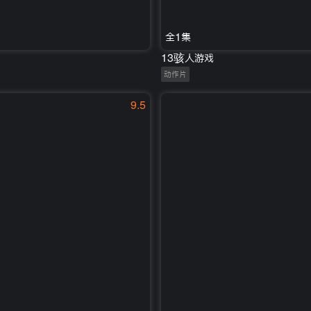
全1集
13骇人游戏
动作片
9.5