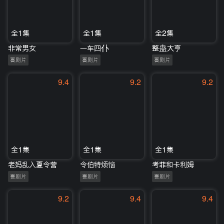
全1集
全1集
全2集
非常男女
一车四仆
整蛊大亨
喜剧片
喜剧片
喜剧片
9.4
9.2
9.2
全1集
全1集
全1集
老妈乱入夏令营
令伯特烦恼
考菲和卡利姆
喜剧片
喜剧片
喜剧片
9.2
9.4
9.4