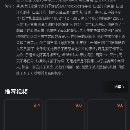
里
/
人见明
/
关敬六
/
中本贤
/
光石研
/
梅津荣
/
朝丘雪路
/
笠智众
/
泽田研二
简介 :
第30集《恋爱专家》(ToraSan,theexpert)导演：山田洋次原著：山田
洋次剧本：山田洋次、朝间义隆主演：渥美清、倍赏千惠子、田中裕子制
作：松竹影业出版日期：1982年12月28日片长：106分钟票房：228万
人剧情阿寅来到温泉边的小旅馆住下，刚好一位年轻人来此，他是为了了
却母亲的心愿而来，他带来了母亲的骨灰，老人生前最喜欢这里的温泉，
临终时还念念不忘甘霖般的温泉水。在阿寅的帮助下，他们在旅馆里为逝
者做了法事。小伙子叫三郎，腼腆文静，他喜欢上一同出游的百货商场的
女职员萤子，分手时向她表示了愿意与她交往的愿望。可是萤子却不以
为然，于是他向阿寅寻求帮助，希望他从中牵线搭桥，阿寅一口应允。阿
寅不辱使命，认真地找萤子沟通，可是她还是不同意。为了撮合两个年轻
人，银屋一家安排了聚会，把他们叫到一起，制造了彼此接触的机缘，他们
终于有了可以倾诉衷肠的机会。
选集
推荐视频
9.4
9.6
9.6