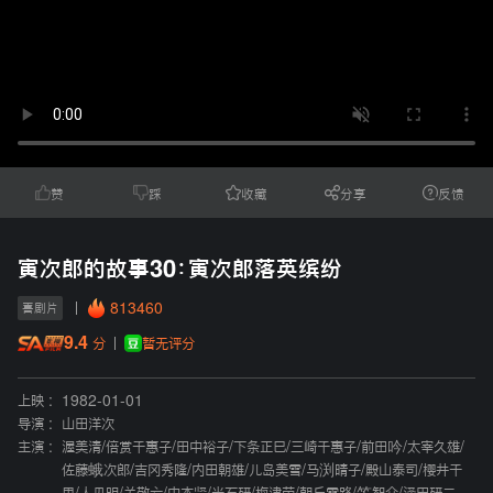
赞
踩
收藏
分享
反馈
寅次郎的故事30：寅次郎落英缤纷
813460
喜剧片
9.4
暂无评分
分
上映 :
1982-01-01
导演 :
山田洋次
主演 :
渥美清
/
倍赏千惠子
/
田中裕子
/
下条正巳
/
三崎千惠子
/
前田吟
/
太宰久雄
/
佐藤蛾次郎
/
吉冈秀隆
/
内田朝雄
/
儿岛美雪
/
马渕晴子
/
殿山泰司
/
樱井千