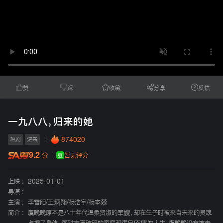
赞
踩
收藏
分享
反馈
一九八八，归来的她
874020
短剧
逆袭
9.2
暂无评分
分
上映 :
2025-01-01
导演 :
主演 :
李雪阳
/
王炳翔
/
杨浩宇
/
杨本燚
简介 :
虞晚晚原本是八十年代温柔贤淑的军嫂，却在生子时被来自未来的灵魂