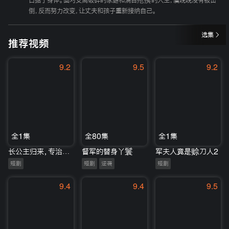
占据了身体。面对支离破碎的家庭和满目疮痍的人生，虞晚晚没有被击
倒，反而努力改变，让丈夫和孩子重新接纳自己。
选集
推荐视频
9.2
9.5
9.2
全1集
全80集
全1集
长公主归来，专治不服
督军的替身丫鬟
军夫人竟是赊刀人2
短剧
短剧
逆袭
短剧
9.4
9.4
9.5