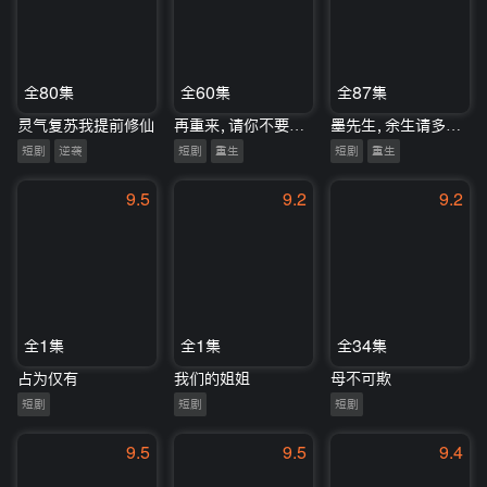
全80集
全60集
全87集
灵气复苏我提前修仙
再重来，请你不要再爱我
墨先生，余生请多指教
短剧
逆袭
短剧
重生
短剧
重生
9.5
9.2
9.2
全1集
全1集
全34集
占为仅有
我们的姐姐
母不可欺
短剧
短剧
短剧
9.5
9.5
9.4