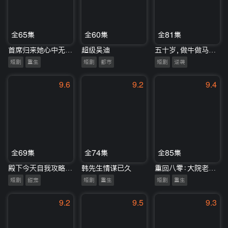
全65集
全60集
全81集
首席归来她心中无爱手中有刀
超级吴迪
五十岁，做牛做马的我不干了
短剧
重生
短剧
都市
短剧
逆袭
9.6
9.2
9.4
全69集
全74集
全85集
殿下今天自我攻略了吗
韩先生情谋已久
重回八零：大院老公又红温了
短剧
甜宠
短剧
重生
短剧
重生
9.2
9.5
9.3