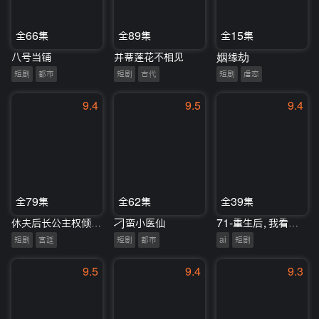
全66集
全89集
全15集
八号当铺
并蒂莲花不相见
姻缘劫
短剧
都市
短剧
古代
短剧
虐恋
9.4
9.5
9.4
全79集
全62集
全39集
休夫后长公主权倾天下
刁蛮小医仙
71-重生后，我看着室友的验孕棒笑了（45集）Ai短剧
短剧
宫廷
短剧
都市
ai
短剧
9.5
9.4
9.3