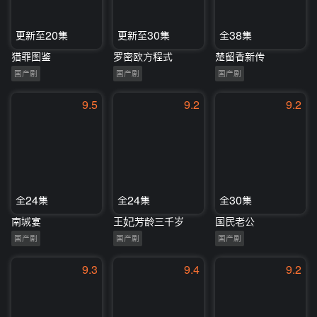
更新至20集
更新至30集
全38集
猎罪图鉴
罗密欧方程式
楚留香新传
国产剧
国产剧
国产剧
9.5
9.2
9.2
全24集
全24集
全30集
南城宴
王妃芳龄三千岁
国民老公
国产剧
国产剧
国产剧
9.3
9.4
9.2