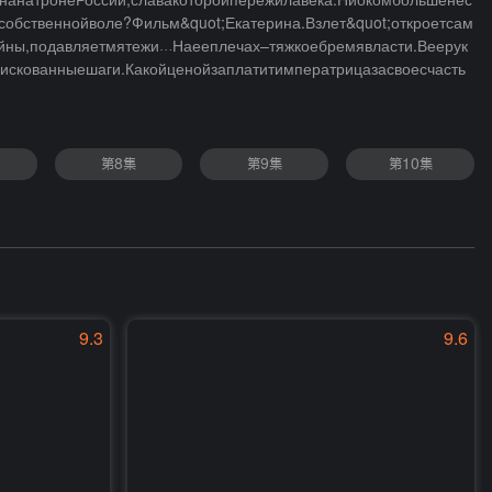
инанатронеРоссии,славакоторойпережилавека.Ниокомбольшенес
обственнойволе?Фильм&quot;Екатерина.Взлет&quot;откроетсам
йны,подавляетмятежи…Наееплечах–тяжкоебремявласти.Веерук
искованныешаги.Какойценойзаплатитимператрицазасвоесчасть
第8集
第9集
第10集
9.3
9.6