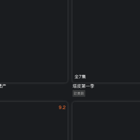
全7集
遗产
塔皮第一季
欧美剧
9.2