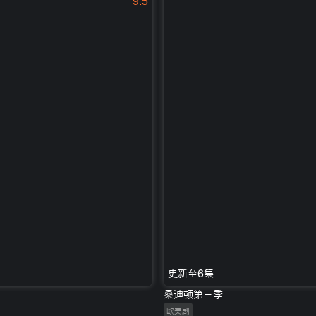
9.5
更新至6集
桑迪顿第三季
欧美剧