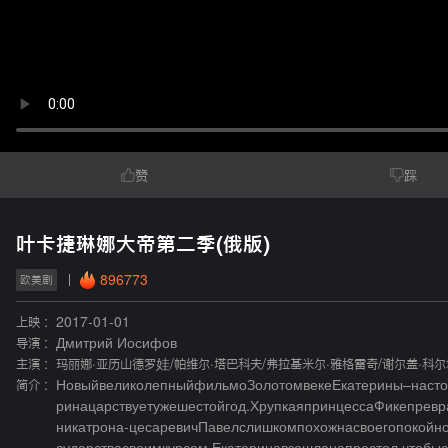
赞
踩
叶卡捷琳娜大帝第二季(俄版)
896773
欧美剧
上映 :
2017-01-01
导演 :
Дмитрий Иосифов
主演 :
玛丽娜·亚历山德罗娃
/
帕维尔·塔巴科夫
/
弗拉基米尔·雅格雷奇
/
谢尔盖·科
简介 :
НовыйвеликолепныйфильмоЗолотомвекеЕкатерины–настоящ
ринацарствуетужешестойгод.ХрупкаяпринцессаФикепревр
никатрона-цесаревичПавелслишкомпохожнасвоегопокойно