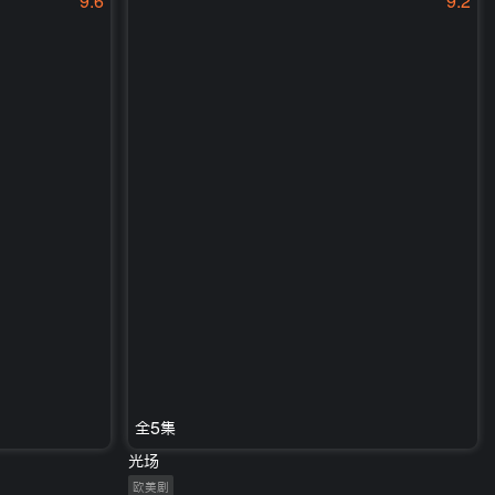
9.6
9.2
全5集
光场
欧美剧