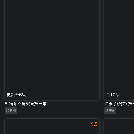
更新至5集
全10集
斯特莱克探案集第一季
谁杀了莎拉？第
欧美剧
欧美剧
9.5