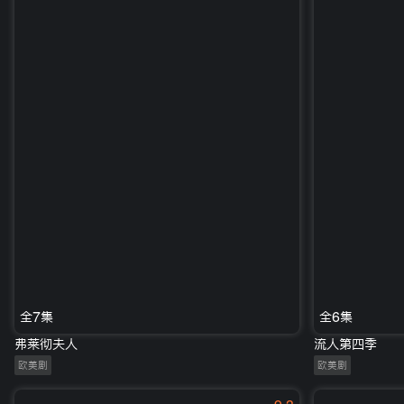
全7集
全6集
弗莱彻夫人
流人第四季
欧美剧
欧美剧