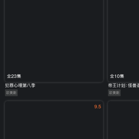
全23集
全10集
犯罪心理第八季
帝王计划：怪兽
欧美剧
欧美剧
9.5