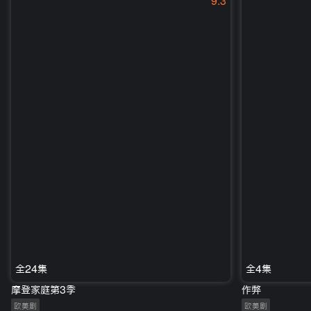
9.3
全24集
全4集
摩登家庭第3季
作弊
欧美剧
欧美剧