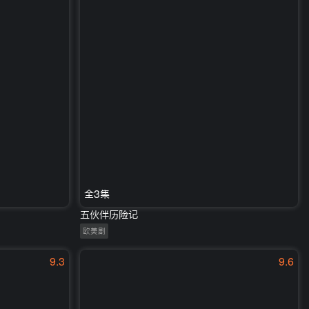
全3集
五伙伴历险记
欧美剧
9.3
9.6