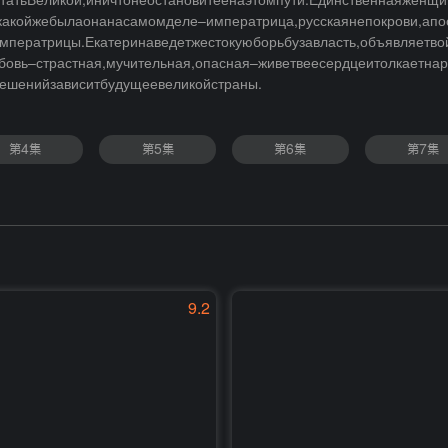
статьВеликой,иничтонеостановитеенаэтомпути.Единственнаяженщ
окакойжебылаонанасамомделе–императрица,русскаянепокрови,апос
ератрицы.Екатеринаведетжестокуюборьбузавласть,объявляетво
овь–страстная,мучительная,опасная–живетвеесердцеитолкаетнар
решенийзависитбудущеевеликойстраны.
第4集
第5集
第6集
第7集
9.2