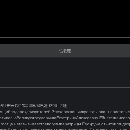
收藏
尔塔科夫
/
米哈伊尔高里沃
/
柳巴娃·格列什诺娃
ийподарокдлязрителей.Эпохароскошиикрасоты,авантюристовимечт
атиласьвВеликуюгосударынюЕкатеринуАлексеевну.Ейнетещеисоро
гоотца,иэтовызываеттревогуимператрицы.Ееокружаютинтригиидво