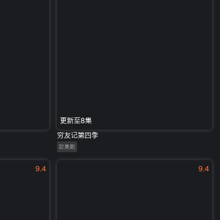
更新至8集
穷友记第四季
欧美剧
9.4
9.4