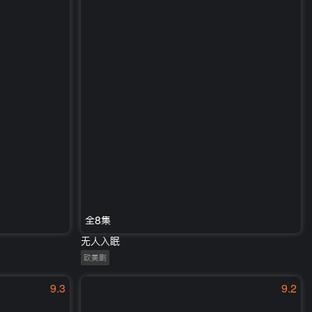
全8集
无人入眠
欧美剧
9.3
9.2