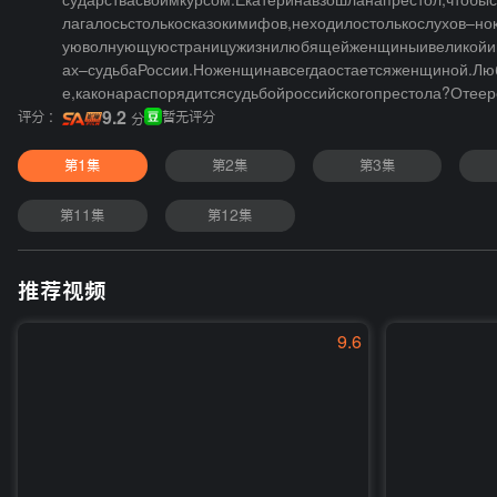
сударствасвоимкурсом.Екатеринавзошланапрестол,чтобы
лагалосьстолькосказокимифов,неходилостолькослухов–н
уюволнующуюстраницужизнилюбящейженщиныивеликойимп
ах–судьбаРоссии.Ноженщинавсегдаостаетсяженщиной.Люб
е,каконараспорядитсясудьбойроссийскогопрестола?Отее
评分 :
9.2
暂无评分
分
第1集
第2集
第3集
第11集
第12集
推荐视频
9.6