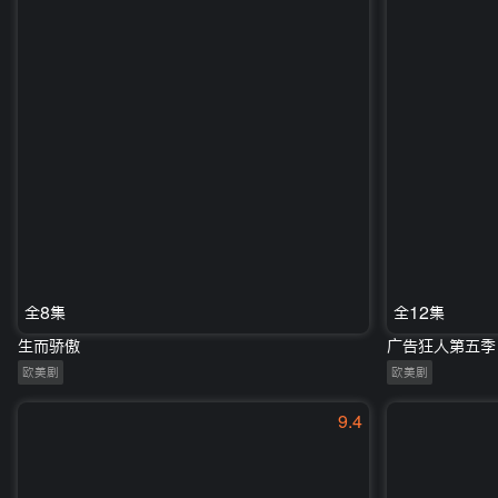
全8集
全12集
生而骄傲
广告狂人第五季
欧美剧
欧美剧
9.4