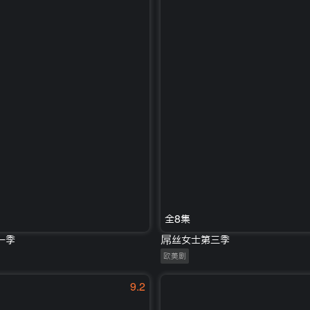
全8集
一季
屌丝女士第三季
欧美剧
9.2