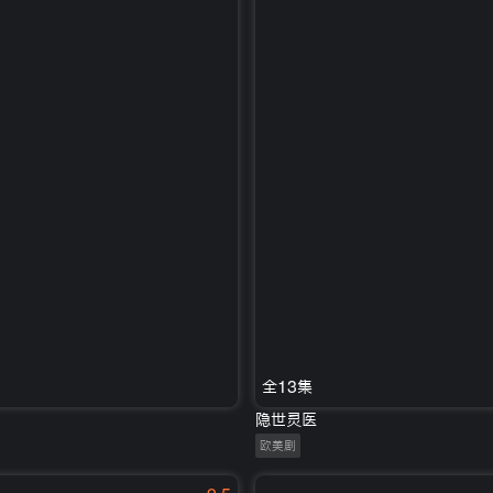
全13集
隐世灵医
欧美剧