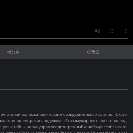
分享
反馈
ателей,великихподвиговиголовокружительныхвзлетов...Екате
калет,ионанеутратиланадеждувыйтизамужиродитьновогонаслед
рцовыетайны,ноонаупрямоведетогромныйкорабльроссийскогого