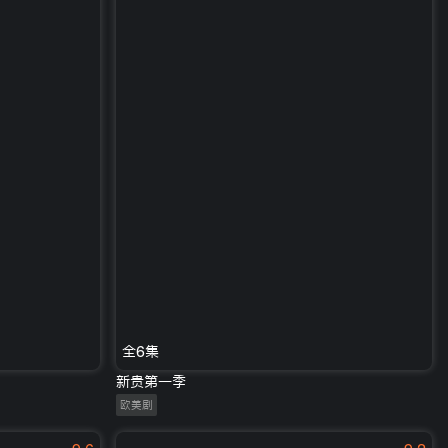
全6集
新贵第一季
欧美剧