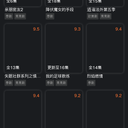
全6集
全18集
全15集
亲朋密友2
降伏魔女的手段
逍遥法外第五季
泰剧
男男剧
泰剧
欧美剧
男男剧
9.5
9.3
9.4
全13集
更新至16集
全14集
失眠社群系列之惧暗之症
我的足球教练
烈焰燃情
泰剧
男男剧
泰剧
男男剧
泰剧
9.4
9.2
9.2