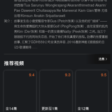
朋
/
薇丽缇帕·帕迪布拉颂
/
提顶·玛哈由踏纳
/
披纳若·苏潘平佑
/
辰塔维·塔
纳西维
/
Tua Sarunyu Wongkrajang
/
Akaranithimetrad Akarin
/
Pae Daweerit Chullasapya
/
Ae Maneerat Kam-Uan
/
爱琳·尤格
达塔
/
Kimsun Anakin Sripattarawit
简介 :
故事发生在小瘦受整容专家Gus（Petch饰演）以及他的好“姐妹”——
用生命热爱舞蹈的大块头受受Golf（PingPong饰演）、由攻变受的肌肉
男Kim（Der饰演）和唯一的美女嫩模Natty（Peek饰演）之间。当三个
娘娘腔不约而同地失恋后，开始了他们寻找真爱的旅程。劲爆的性爱喜剧
故事，汇聚了GDH559公司全演员阵容，2016最新神剧《娘娘腔的日
记》敬请期待……
选集
推荐视频
9.4
9.3
9.5
全14集
更新至1集
全12集