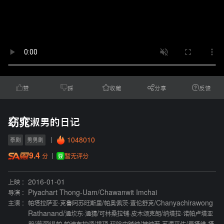
赞
踩
收藏
分享
反馈
窈窕淑男的日记
1048010
泰剧
男男剧
9.4
暂无评分
分
上映 :
2016-01-01
导演 :
Piyachart Thong-Uam
/
Chawanwit Imchai
主演 :
帕塔拉萨亚·克鲁阿苏旺斯里
/
帕奥佩茨·查伦舒克
/
Chanyachirawong
Rathanand
/
通坎东·通猜
/
可林桑拉铺·皮木颂克朗
/
纳塔拉·诺帕卢塔亚