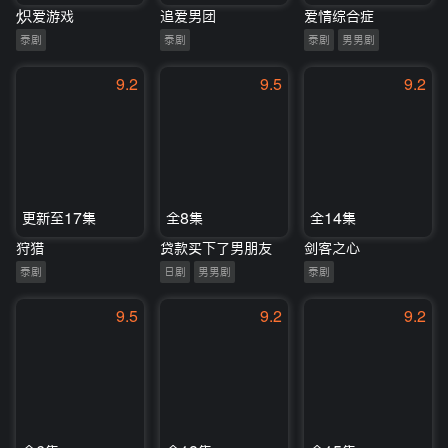
炽爱游戏
追爱男团
爱情综合症
泰剧
泰剧
泰剧
男男剧
9.2
9.5
9.2
更新至17集
全8集
全14集
狩猎
贷款买下了男朋友
剑客之心
泰剧
日剧
男男剧
泰剧
9.5
9.2
9.2