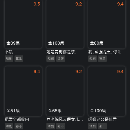
9.5
9.2
9.4
全39集
全100集
全80集
不轨
她是青梅你是茶，真诚才能走天涯
我，至强龙王，你让我当舔狗
短剧
重生
短剧
逆袭
短剧
穿越
9.4
9.2
9.4
全51集
全65集
全100集
把爱全都收回
养老院风云假女儿是真大佬
闪婚老公是仙君
短剧
都市
短剧
都市
短剧
都市