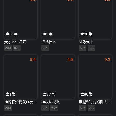
全61集
全1集
全80集
天才医生归来
绝地神医
凤隐天下
短剧
重生
短剧
短剧
民国
9.5
9.5
9.2
全1集
全77集
全88集
谁说有透视就非要赌石
神级透视眼
穿越80，厨娘御夫有道
短剧
短剧
逆袭
短剧
逆袭