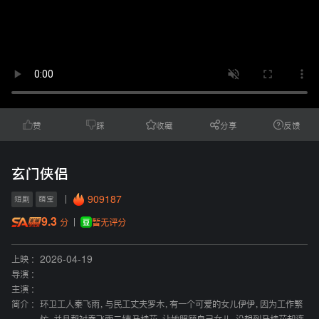
赞
踩
收藏
分享
反馈
玄门侠侣
909187
短剧
萌宝
9.3
暂无评分
分
上映 :
2026-04-19
导演 :
主演 :
简介 :
环卫工人秦飞雨，与民工丈夫罗木，有一个可爱的女儿伊伊，因为工作繁