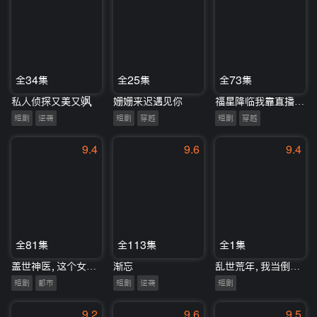
全34集
全25集
全73集
私人侦探又美又飒
姗姗来迟遇见你
福星降临我靠直播算命攒功德
短剧
逆袭
短剧
穿越
短剧
穿越
9.4
9.6
9.4
全81集
全113集
全1集
盖世神医，这个女婿有点狂
渐忘
乱世荒年，我当倒爷养娘子
短剧
都市
短剧
逆袭
短剧
9.2
9.6
9.5