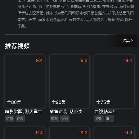
忙，并且帮衬秦飞雨二姨马桂花，让她照顾自己女儿，没想到马桂花却连
同儿子阿昌，为了弥补赌债亏空，要抽取伊伊的精血，在失败后，马桂花将
伊伊送去配冥婚。她本以为秦飞雨和罗木都只是普通人，却不成想秦飞雨
是玄门天才，而罗木则是蛊术世家的传人，两人都是为了躲避仇家，隐居
于此。
选集
推荐视频
9.4
9.3
9.4
全80集
全90集
全75集
暗影觉醒，烈火重生
咸鱼逆袭，从外卖员到综艺顶流
兼祧情丝断
短剧
逆袭
短剧
逆袭
短剧
重生
9.4
9.2
9.3