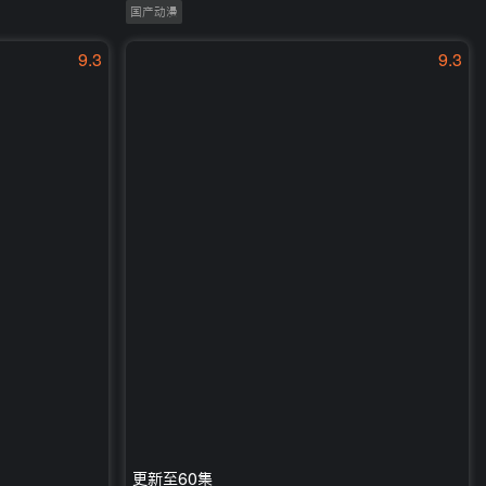
国产动漫
9.3
9.3
更新至60集