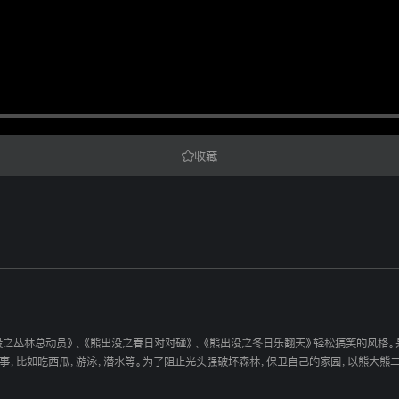
收藏
没之丛林总动员》、《熊出没之春日对对碰》、《熊出没之冬日乐翻天》轻松搞笑的风格
事，比如吃西瓜，游泳，潜水等。为了阻止光头强破坏森林，保卫自己的家园，以熊大熊