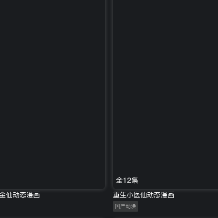
全12集
金仙动态漫画
重生小医仙动态漫画
国产动漫