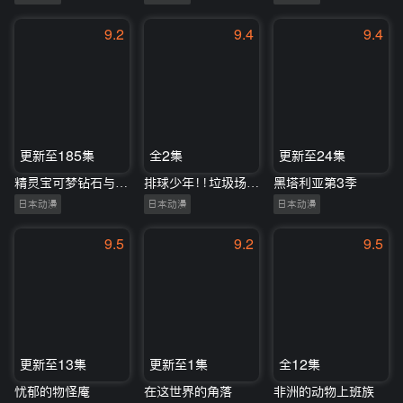
9.2
9.4
9.4
更新至185集
全2集
更新至24集
精灵宝可梦钻石与珍珠（国语）
排球少年！！垃圾场决战劇場版
黑塔利亚第3季
日本动漫
日本动漫
日本动漫
9.5
9.2
9.5
更新至13集
更新至1集
全12集
忧郁的物怪庵
在这世界的角落
非洲的动物上班族