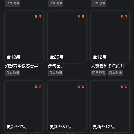
日本动漫
日本动漫
日本动漫
9.3
9.6
9.3
全18集
全25集
全12集
幻想万华镜春雪异变之章
伊甸星原
大贤者利多尔的时间逆行
日本动漫
日本动漫
四月新番
日本动漫
9.2
9.5
9.6
更新至7集
更新至51集
更新至13集