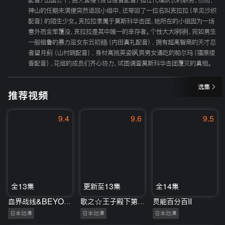
配音）出国公干，由天宫樱（佐仓绫音配音）担任代理队长的职务，然而，
神山的任期未满便突然返回小组中，还带回了一位名叫克拉拉（早见沙织
配音）的陌生少女。克拉拉隶属于莫斯科华击团，她所在的小组因为一场
意外而全军覆没，克拉拉是其中唯一的幸存者。个性大大咧咧，宛如男生
一般粗鲁的暴力巫女东云初穗（内田真礼配音）、拥有超高智商的天才忍
者望月蓟（山村响配音）、身材高挑英姿飒爽男女通吃的帕尔玛（福原绫
香配音），花组的成员们齐心协力，试图调查莫斯科华击团覆灭的真相。
选集
推荐视频
9.4
9.6
9.5
全13集
更新至13集
全14集
血界战线&BEYOND
歌之☆王子殿下第一季
灵能百分百II
日本动漫
日本动漫
日本动漫