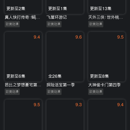
更新至2集
更新至1集
更新至13集
真人快打传奇：蝎子的复仇
飞屋环游记
天外三侠：世外桃源的传说
欧美动漫
欧美动漫
欧美动漫
9.4
9.6
9.5
更新至6集
全26集
更新至8集
芭比之梦想豪宅第五季
探险活宝第一季
大神偷卡门第四季
欧美动漫
欧美动漫
欧美动漫
9.5
9.3
9.4