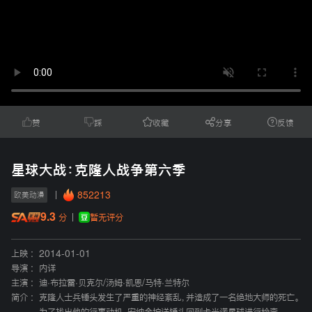
赞
踩
收藏
分享
反馈
星球大战：克隆人战争第六季
852213
欧美动漫
9.3
暂无评分
分
上映 :
2014-01-01
导演 :
内详
主演 :
迪·布拉雷·贝克尔
/
汤姆·凯恩
/
马特·兰特尔
简介 :
克隆人士兵锤头发生了严重的神经紊乱，并造成了一名绝地大师的死亡。