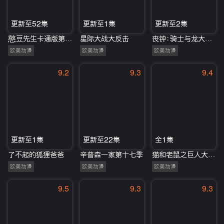
更新至52集
更新至1集
更新至2集
憨豆先生卡通版第二季
星际大战大反击
丧钟：骑士与龙大电影
欧美动漫
欧美动漫
欧美动漫
9.2
9.3
9.4
更新至1集
更新至22集
全1集
了不起的狐狸爸爸
辛普森一家第十七季
猫和老鼠之巨人大冒险
欧美动漫
欧美动漫
欧美动漫
9.5
9.3
9.3