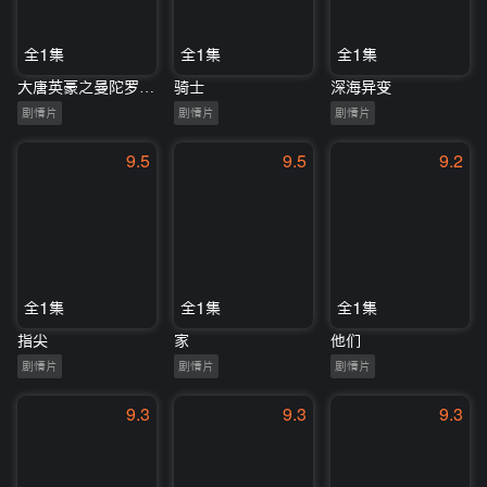
全1集
全1集
全1集
大唐英豪之曼陀罗之谜
骑士
深海异变
剧情片
剧情片
剧情片
9.5
9.5
9.2
全1集
全1集
全1集
指尖
家
他们
剧情片
剧情片
剧情片
9.3
9.3
9.3