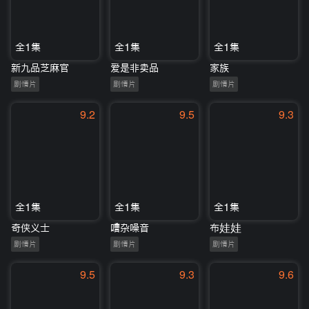
全1集
全1集
全1集
新九品芝麻官
爱是非卖品
家族
剧情片
剧情片
剧情片
9.2
9.5
9.3
全1集
全1集
全1集
奇侠义士
嘈杂噪音
布娃娃
剧情片
剧情片
剧情片
9.5
9.3
9.6