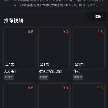
简介 :
此次故事舞台设定在新加坡，长泽雅美、东出昌大、小日向文世组成的诈
欺三人组的目标是闻名世界的大富豪胡雷盟留下的10兆日元遗产。
选集
推荐视频
9.5
9.3
9.6
全1集
全1集
全1集
人质杀手
雅多维尔围城战
悍女
剧情片
剧情片
剧情片
9.5
9.3
9.6