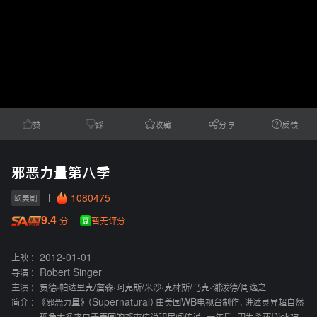
赞
踩
收藏
分享
反馈
邪恶力量第八季
1080475
欧美剧
9.4
暂无评分
分
上映 :
2012-01-01
导演 :
Robert Singer
主演 :
贾德·帕达里克
/
詹森·阿克斯
/
米沙·克林斯
/
马克·谢泼德
/
周逸之
简介 :
《邪恶力量》（Supernatural）由美国WB电视台制作，讲述灵异超自然