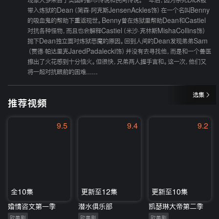
现象大多来自于美国的都市传说和民间传说。一年后，因为杀死Dick被
带入炼狱的Dean（简森·阿克斯JensenAckles饰）在一个名叫Benny
的吸血鬼的帮助下重返现世。Benny曾在炼狱里帮助Dean和Castiel
对抗各种怪物，而且也会解释Castiel（米沙·克林斯MishaCollins饰）
抛下Dean独立面对炼狱恶魔的原因。回到人间的Dean发现弟弟Sam
（贾德·帕达里克JaredPadalecki饰）并没有去寻找他，而是和一个兽医
擦出了火花感到十分恼火。但很快，兄弟两人握手言和。这一次，他们又
将一起对抗眼前的困难......
选集
推荐视频
9.5
9.4
9.2
全10集
更新至12集
更新至10集
婚情咨文第一季
潜水俱乐部
凯瑟琳大帝第二季
欧美剧
欧美剧
欧美剧