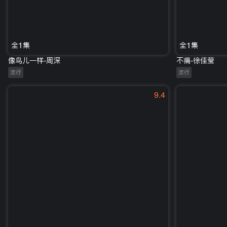
全1集
全1集
像鸟儿一样-周深
不痛-徐佳莹
流行
流行
9.4