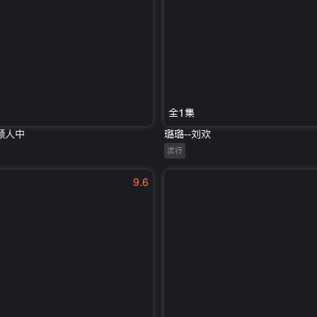
全1集
颜人中
璐璐--刘欢
流行
9.6