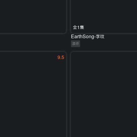
全1集
EarthSong-李玟
流行
9.5