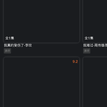
全1集
全1集
我真的受伤了-李玟
我难过-周传雄/
流行
流行
9.2