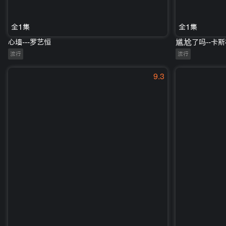
全1集
全1集
心墙---罗艺恒
尴尬了吗--卡斯
流行
流行
9.3