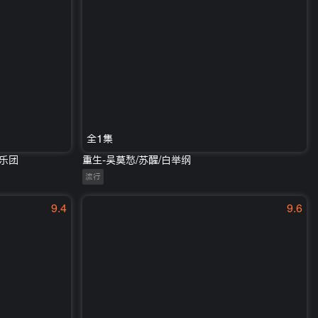
全1集
系乐团
重生-吴莫愁/苏醒/白举纲
流行
9.4
9.6