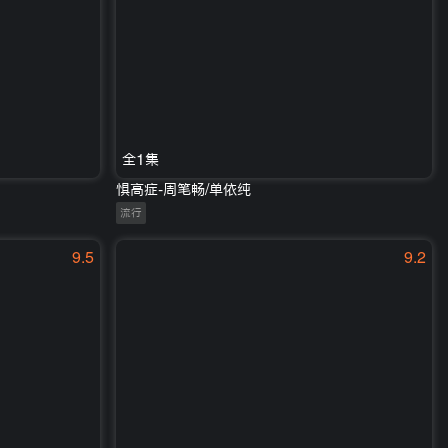
全1集
惧高症-周笔畅/单依纯
流行
9.5
9.2