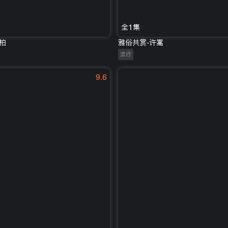
全1集
柏
雅俗共赏-许嵩
流行
9.6