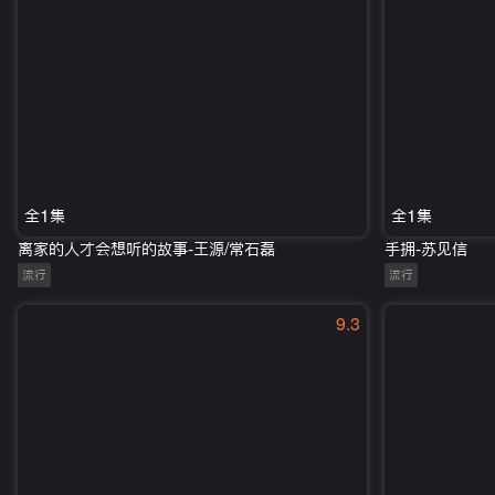
全1集
全1集
离家的人才会想听的故事-王源/常石磊
手拥-苏见信
流行
流行
9.3