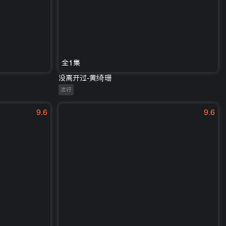
全1集
没离开过-黄绮珊
流行
9.6
9.6