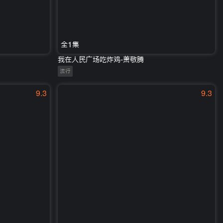
全1集
我在人民广场吃炸鸡-萧敬腾
流行
9.3
9.3