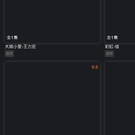
全1集
全1集
大城小爱-王力宏
彩虹-信
流行
流行
9.6