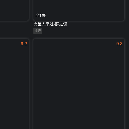
全1集
火星人来过-薛之谦
流行
9.2
9.3