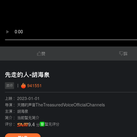
赞
踩
先走的人-胡海泉
941551
流行
上映 :
2023-01-01
导演 :
天赐的声音TheTreasuredVoiceOfficialChannels
主演 :
胡海泉
简介 :
当前暂无简介
评分 :
9.4
暂无评分
分