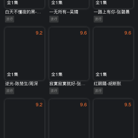
全1集
全1集
全1集
白天不懂夜的黑-那英
一无所有--吴婧
一路上有你-张碧晨
流行
流行
流行
9.2
9.6
9.6
全1集
全1集
全1集
逆光-陈楚生/周深
寂寞寂寞就好-张惠妹
红眼睛-胡斯默
流行
流行
流行
9.2
9.6
9.5