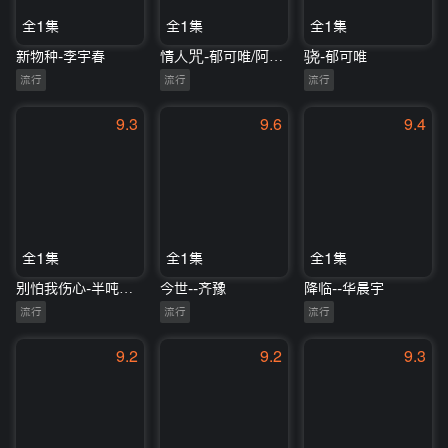
全1集
全1集
全1集
新物种-李宇春
情人咒-郁可唯/阿云嘎
骁-郁可唯
流行
流行
流行
9.3
9.6
9.4
全1集
全1集
全1集
别怕我伤心-半吨兄弟
今世--齐豫
降临--华晨宇
流行
流行
流行
9.2
9.2
9.3