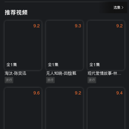
选集
推荐视频
9.2
9.3
9.2
全1集
全1集
全1集
淘汰-陈奕迅
无人知晓-田馥甄
现代爱情故事-林晓峰/刘惜君
流行
流行
流行
9.6
9.2
9.4