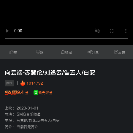
赞
踩
收藏
分享
反馈
向云端-苏慧伦/刘逸云/告五人/白安
1014792
流行
9.4
暂无评分
分
上映 :
2023-01-01
导演 :
SMG音乐频道
主演 :
苏慧伦
/
刘逸云
/
告五人
/
白安
简介 :
当前暂无简介