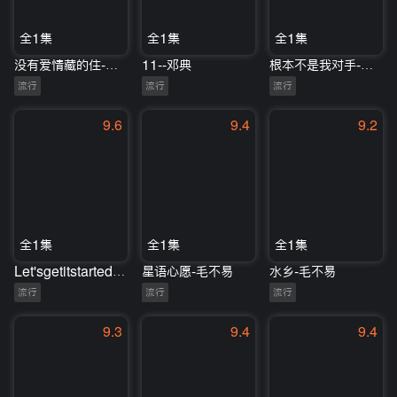
全1集
全1集
全1集
没有爱情藏的住-沙宝亮
11--邓典
根本不是我对手-胡彦斌/单依纯
流行
流行
流行
9.6
9.4
9.2
全1集
全1集
全1集
Let'sgetitstarted-尚雯婕
星语心愿-毛不易
水乡-毛不易
流行
流行
流行
9.3
9.4
9.4