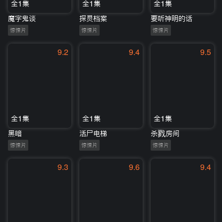
全1集
全1集
全1集
魔字鬼谈
探灵档案
要听神明的话
惊悚片
惊悚片
惊悚片
9.2
9.4
9.5
全1集
全1集
全1集
黑暗
活尸电梯
杀戮房间
惊悚片
惊悚片
惊悚片
9.3
9.6
9.4