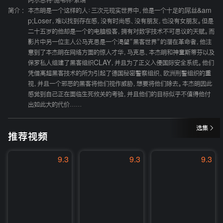
阿尔恩特·施韦林·索瑞
简介 :
本杰明是一个这样的人：三次元现实世界中，他是一个十足的屌丝&am
p;Loser，难以找到存在感，没有时尚感、没有朋友，也没有女朋友。但是
二十五岁的他却是一个的电脑极客，拥有对数字技术不可思议的天赋。而
影片中另一位主人公马克思是一个渴望“黑客世界”的潜在革命者，他注
意到了本杰明在网络方面的惊人才华，马克思、本杰明和神童斯蒂芬以及
保罗私人组建了黑客组织CLAY，并且为了正义入侵国际安全系统。他们
凭借高超黑客技术的所为引起了德国秘密警察组织、欧洲刑警组织的重
视，并且一个邪恶的黑客将他们视作威胁，想要将他们除去。本杰明因此
感觉到自己正在面临生死攸关的考验，并且他们的目标似乎不值得他付
出如此大的代价……
选集
推荐视频
9.3
9.3
9.3