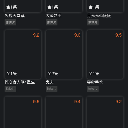
全1集
全1集
全1集
火烧天堂镇
大道之王
月光光心慌慌
惊悚片
惊悚片
惊悚片
9.2
9.3
9.5
全1集
全2集
全1集
惊心食人族：重生
鬼夫
夺命手术
惊悚片
惊悚片
惊悚片
9.5
9.4
9.2