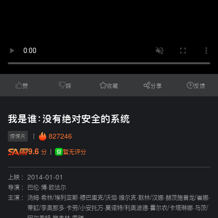
赞
踩
收藏
分享
反馈
我是谁：没有绝对安全的系统
827246
惊悚片
9.6
暂无评分
分
上映 :
2014-01-01
导演 :
巴伦·博·欧达尔
主演 :
汤姆·希林
/
埃利亚斯·穆巴里克
/
沃坦·维尔克·默林
/
汉娜·赫茨施普龙
/
崔娜·
蒂虹
/
李奥那多·卡劳
/
小安托万·莫诺特
/
利奥波德·霍尔农
/
卡塔琳娜·马茨
/