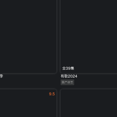
全39集
季
有歌2024
国产综艺
9.5