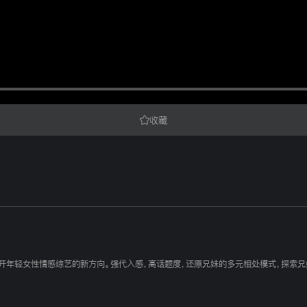
收藏
打开年轻女性情感综艺的新方向。强代入感，高话题度，还原兄妹的多元相处模式，探索