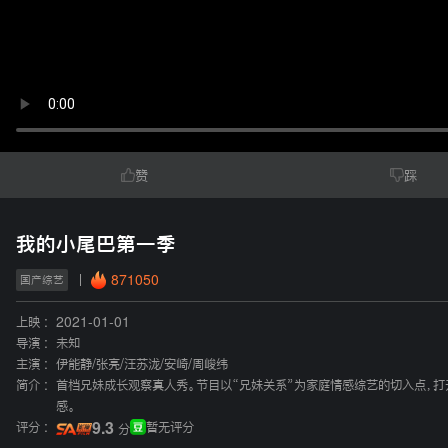
赞
踩
我的小尾巴第一季
871050
国产综艺
上映 :
2021-01-01
导演 :
未知
主演 :
伊能静
/
张亮
/
汪苏泷
/
安崎
/
周峻纬
简介 :
首档兄妹成长观察真人秀。节目以“兄妹关系”为家庭情感综艺的切入点，
感。
评分 :
9.3
暂无评分
分