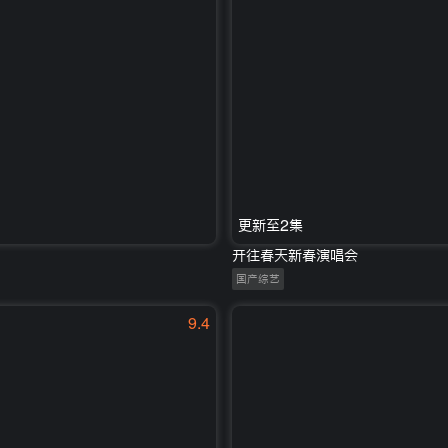
更新至2集
开往春天新春演唱会
国产综艺
9.4