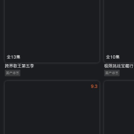
全13集
全10集
跨界歌王第五季
极限挑战宝藏行
国产综艺
国产综艺
9.3