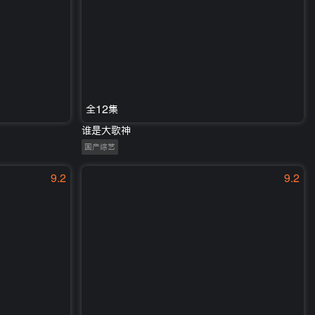
全12集
谁是大歌神
国产综艺
9.2
9.2