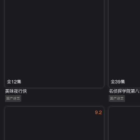
全12集
全39集
美味夜行侠
名侦探学院第八
国产综艺
国产综艺
9.2