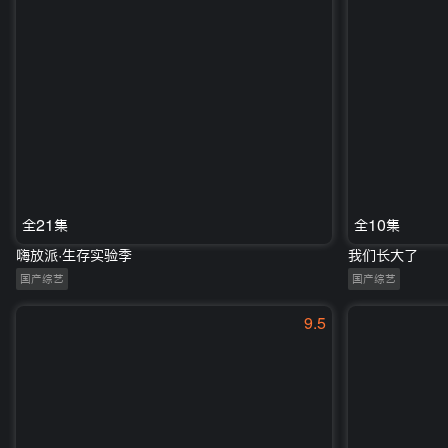
全21集
全10集
嗨放派·生存实验季
我们长大了
国产综艺
国产综艺
9.5