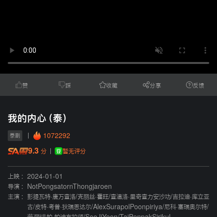
赞
踩
收藏
分享
反馈
我的内心（泰）
1072292
泰剧
9.3
暂无评分
分
上映 :
2024-01-01
导演 :
NotPongsatornThongjaroen
主演 :
彭提瓦特·唐万查洛
/
克丽丝·霍旺
/
查温洛·里奇查力安沙功
/
吉拉迪·库立亚
古
/
皮特·考普·狄瑞恩达尔
/
AlexSurapolPoonpiriya
/
尼科·塞瑞奥尔特
/