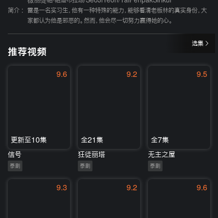
薇丽缇帕·帕迪布拉颂
/
SeoJiYeon
/
TaiPenpakSirikul
简介 :
雷是一名实习生，他有一种特殊的能力，能够看清老板林的真实身份，大
家都认为他是邪恶的。然而，他会尽一切努力赢得她的心。
选集
推荐视频
9.6
9.2
9.5
更新至10集
全21集
全7集
信号
狂徒丽塔
无主之屋
泰剧
泰剧
泰剧
9.3
9.2
9.6