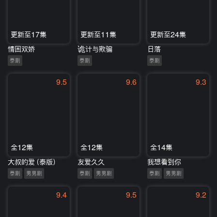
更新至17集
更新至11集
更新至24集
情困双娇
诡计与欺骗
日落
泰剧
泰剧
泰剧
9.5
9.6
9.3
全12集
全12集
全14集
大叔的爱（泰版）
友爱久久
我想看到你
泰剧
男男剧
泰剧
男男剧
泰剧
男男剧
9.4
9.5
9.2