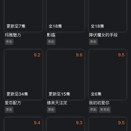
更新至7集
全18集
全18集
玛雅魅力
影殇
降伏魔女的手段
泰剧
泰剧
泰剧
9.2
9.6
9.5
更新至34集
更新至15集
全6集
爱恋配方
缘来天注定
我初初爱你
泰剧
泰剧
泰剧
男男剧
9.4
9.3
9.5