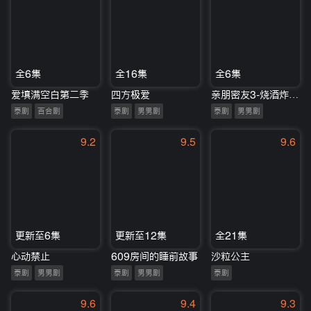
全6集
全16集
全6集
爱填满空白第二季
四方极爱
亲朋密友3-烧酒炸弹!
泰剧
百合剧
泰剧
男男剧
泰剧
男男剧
9.2
9.5
9.6
更新至6集
更新至12集
全21集
心动禁止
609房间的睡前故事
沙粒公主
泰剧
男男剧
泰剧
男男剧
泰剧
9.6
9.4
9.3