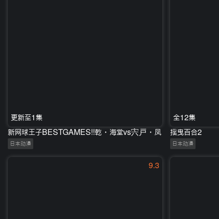
更新至1集
全12集
新网球王子BESTGAMES!!乾・海堂vs宍戸・凤
摇曳百合2
日本动漫
日本动漫
9.3