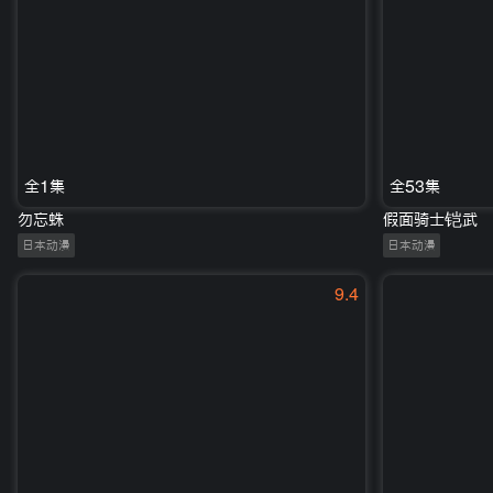
全1集
全53集
勿忘蛛
假面骑士铠武
日本动漫
日本动漫
9.4