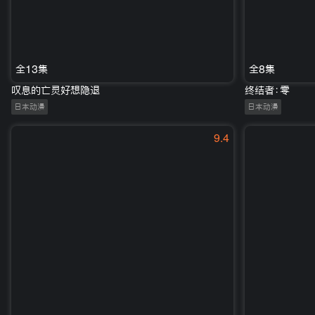
全13集
全8集
叹息的亡灵好想隐退
终结者：零
日本动漫
日本动漫
9.4