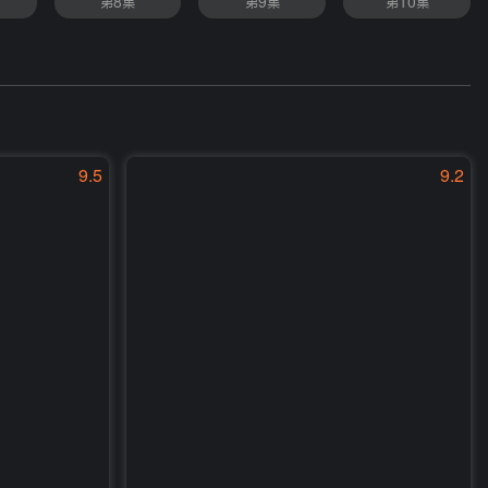
第8集
第9集
第10集
9.5
9.2