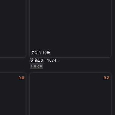
更新至10集
明治击剑－1874－
日本动漫
9.6
9.3