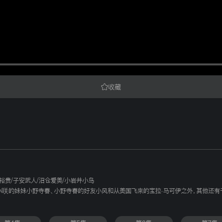
收藏
裕贵
/
子安武人
/
沼仓爱美
/
小岩井小鸟
小咲的妹妹小野寺春、小野寺春的好友小风和从美国飞来的宝拉·马可伊之外，其他还