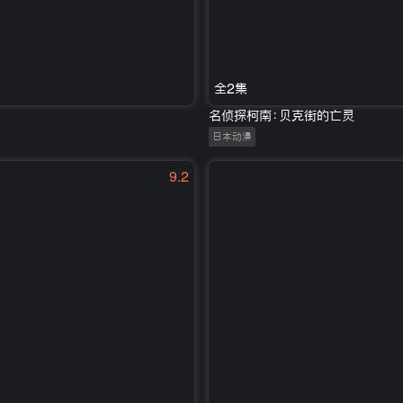
全2集
名侦探柯南：贝克街的亡灵
日本动漫
9.2