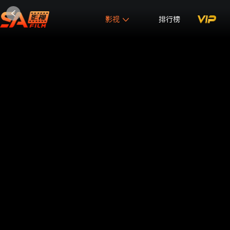
影视
排行榜