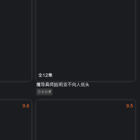
全12集
魔导具师妲莉亚不向人低头
日本动漫
9.6
9.5