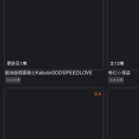
更新至1集
全13集
剧场版假面骑士KabutoGODSPEEDLOVE
奇幻☆怪盗
日本动漫
日本动漫
9.4