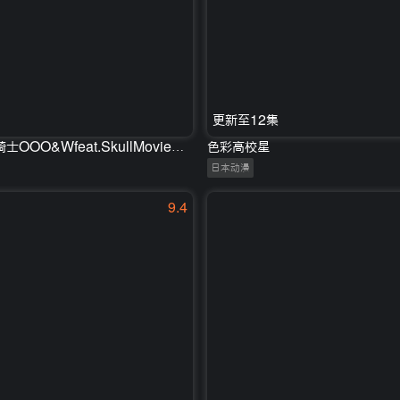
更新至12集
假面骑士×假面骑士OOO&Wfeat.SkullMovie大战Core
色彩高校星
日本动漫
9.4