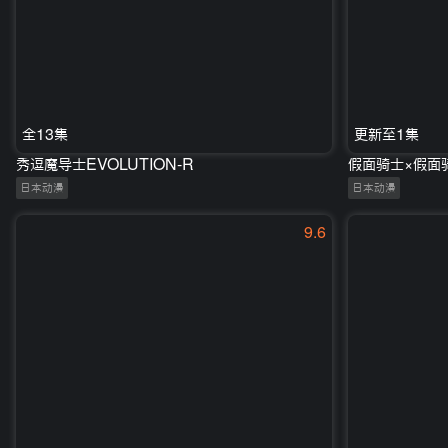
全13集
更新至1集
秀逗魔导士EVOLUTION-R
日本动漫
日本动漫
9.6