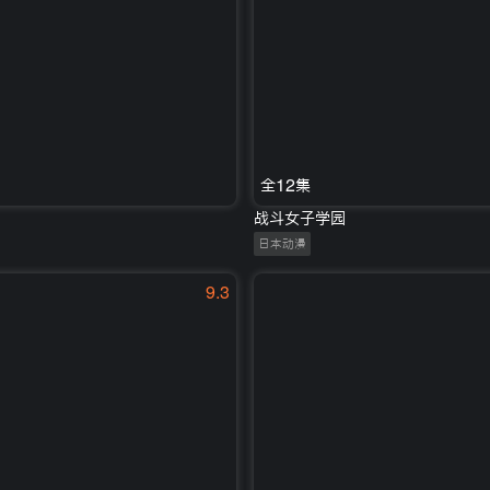
全12集
战斗女子学园
日本动漫
9.3