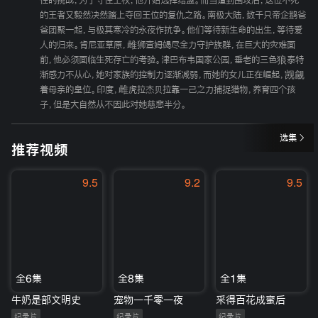
性的挑战，为了守住王权，他开始选择结盟。而当遭到围攻后，这位不死
的王者又毅然决然踏上夺回王位的复仇之路。南极大陆，数千只帝企鹅爸
爸团聚一起，与极其寒冷的永夜作抗争。他们等待新生命的出生，等待爱
人的归来。肯尼亚草原，雌狮查姆竭尽全力守护族群，在巨大的灾难面
前，他必须面临生死存亡的考验。津巴布韦国家公园，垂老的三色狼泰特
渐感力不从心，她对家族的控制力逐渐减弱，而她的女儿正在崛起，觊觎
着母亲的皇位。印度，雌虎拉杰贝拉靠一己之力捕捉猎物，养育四个孩
子，但是大自然从不因此对她慈悲半分。
选集
推荐视频
9.5
9.2
9.5
全6集
全8集
全1集
牛奶是部文明史
宠物一千零一夜
采得百花成蜜后
纪录片
纪录片
纪录片