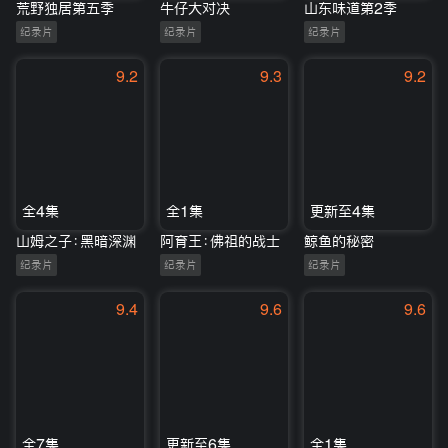
荒野独居第五季
牛仔大对决
山东味道第2季
纪录片
纪录片
纪录片
9.2
9.3
9.2
全4集
全1集
更新至4集
山姆之子：黑暗深渊
阿育王：佛祖的战士
鲸鱼的秘密
纪录片
纪录片
纪录片
9.4
9.6
9.6
全7集
更新至6集
全1集