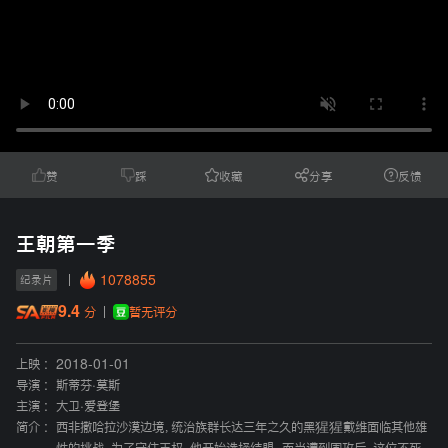
赞
踩
收藏
分享
反馈
王朝第一季
1078855
纪录片
9.4
暂无评分
分
上映 :
2018-01-01
导演 :
斯蒂芬·莫斯
主演 :
大卫·爱登堡
简介 :
西非撒哈拉沙漠边境，统治族群长达三年之久的黑猩猩戴维面临其他雄