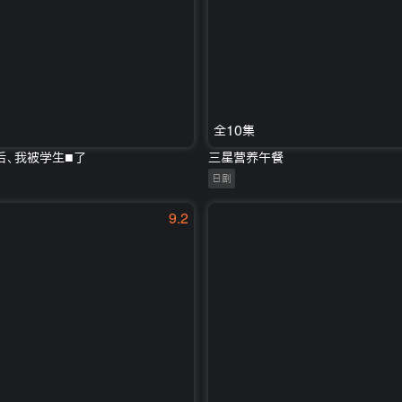
全10集
后、我被学生■了
三星营养午餐
日剧
9.2