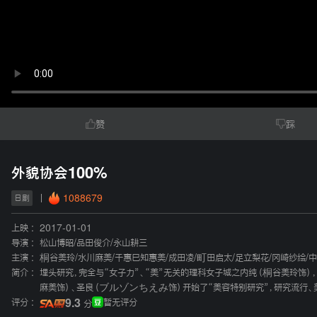
赞
踩
外貌协会100%
1088679
日剧
上映 :
2017-01-01
导演 :
松山博昭
/
品田俊介
/
永山耕三
主演 :
桐谷美玲
/
水川麻美
/
千惠巳知惠美
/
成田凌
/
町田启太
/
足立梨花
/
冈崎纱绘
/
中
简介 :
埋头研究，完全与“女子力”、“美”无关的理科女子城之内纯（桐谷美玲饰）
麻美饰）、圣良（ブルゾンちえみ饰）开始了“美容特别研究”，研究流行、
评分 :
9.3
暂无评分
分