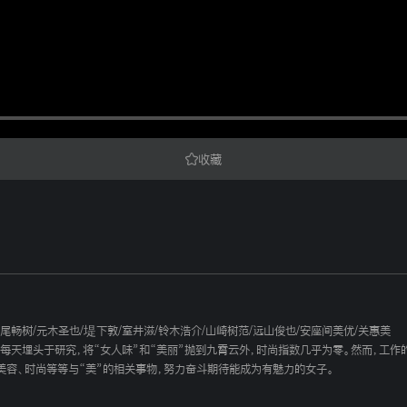
收藏
尾畅树
/
元木圣也
/
堤下敦
/
室井滋
/
铃木浩介
/
山崎树范
/
远山俊也
/
安座间美优
/
关惠美
，每天埋头于研究，将“女人味”和“美丽”抛到九霄云外，时尚指数几乎为零。然而，工
美容、时尚等等与“美”的相关事物，努力奋斗期待能成为有魅力的女子。