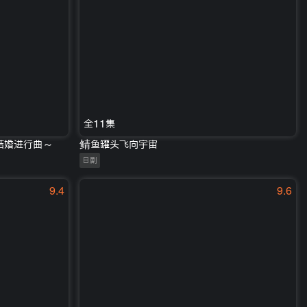
全11集
结婚进行曲～
鲭鱼罐头飞向宇宙
日剧
9.4
9.6