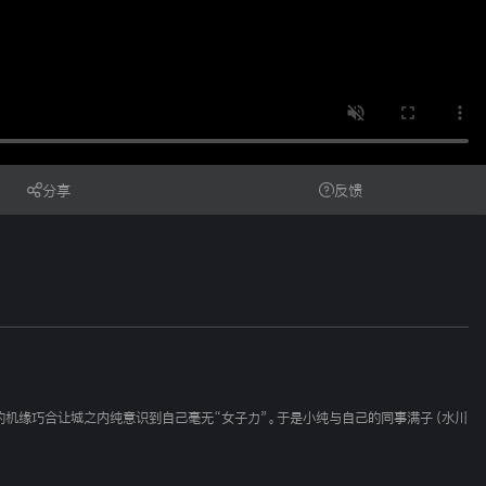
分享
反馈
作的机缘巧合让城之内纯意识到自己毫无“女子力”。于是小纯与自己的同事满子（水川