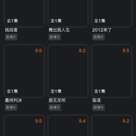
全1集
全1集
全1集
挑战者
舞出我人生
2012来了
剧情片
剧情片
剧情片
9.6
9.2
9.5
全1集
全1集
全1集
最终判决
居无定所
驱逐
剧情片
剧情片
剧情片
9.5
9.4
9.2