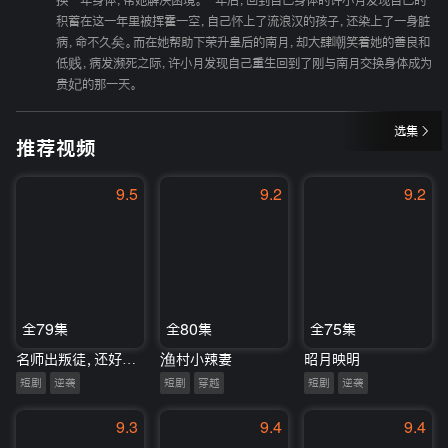
换一年身体，帮她解决困境。一年后，回到自己身体的许小月发现自己的
积蓄在这一年里被挥霍一空，自己怀上了流浪汉的孩子，还染上了一身脏
病，命不久矣。而在她帮助下荣升皇后的南月，却大肆嘲笑着她的善良和
低贱，病发濒死之际，许小月发现自己重生回到了刚与南月交换身体成为
贵妃的那一天。
选集
推荐视频
9.5
9.2
9.2
全79集
全80集
全75集
名师出叛徒，还好为师留一手
渔村小辣妻
昭月映明
短剧
逆袭
短剧
穿越
短剧
逆袭
9.3
9.4
9.4