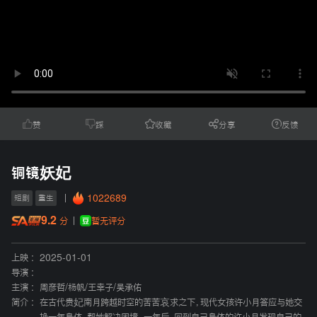
赞
踩
收藏
分享
反馈
铜镜妖妃
1022689
短剧
重生
9.2
暂无评分
分
上映 :
2025-01-01
导演 :
主演 :
周彦哲
/
杨帆
/
王幸子
/
吴承佑
简介 :
在古代贵妃南月跨越时空的苦苦哀求之下，现代女孩许小月答应与她交