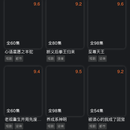
9.6
9.2
9.6
全60集
全80集
全98集
心语星愿之羊驼
断义后拳王归来
至尊天王
短剧
都市
短剧
强者
短剧
逆袭
9.4
9.5
9.2
全60集
全98集
全54集
老祖重生开局先废假少爷
养成系神明
被读心的我成了团宠
短剧
逆袭
短剧
逆袭
短剧
都市