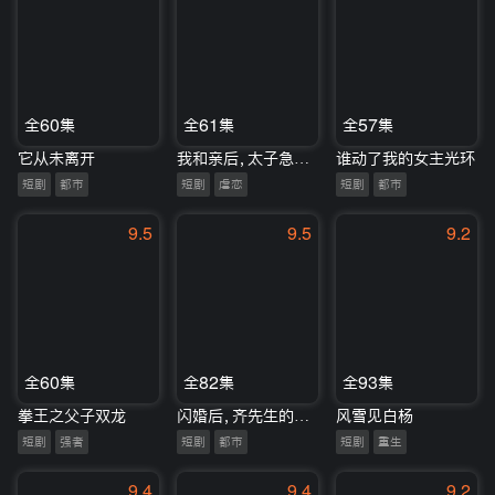
全60集
全61集
全57集
它从未离开
我和亲后，太子急疯了
谁动了我的女主光环
短剧
都市
短剧
虐恋
短剧
都市
9.5
9.5
9.2
全60集
全82集
全93集
拳王之父子双龙
闪婚后，齐先生的爱意藏不住
风雪见白杨
短剧
强者
短剧
都市
短剧
重生
9.4
9.4
9.2