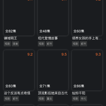
全82集
全48集
全60集
镇域明王
现代爱情故事
领养女孩的手上有胎记
短剧
强者
短剧
都市
短剧
都市
9.2
9.5
9.3
全83集
全71集
全86集
这个反派有点奇怪
顶流影后她来自古代
灿如千阳
短剧
都市
短剧
重生
短剧
年代