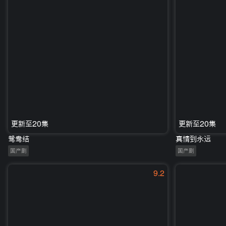
更新至20集
更新至20集
鸳鸯结
真情到永远
国产剧
国产剧
9.2