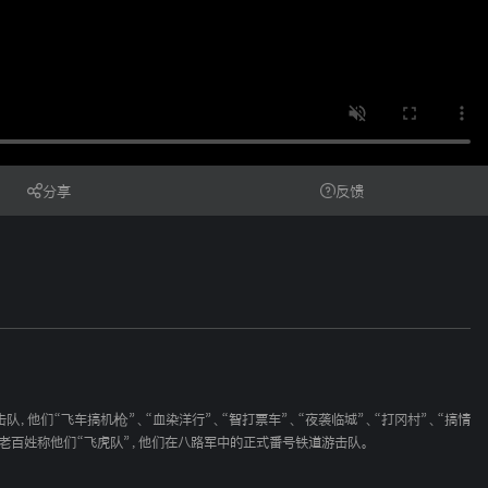
分享
反馈
们“飞车搞机枪”、“血染洋行”、“智打票车”、“夜袭临城”、“打冈村”、“搞情
，老百姓称他们“飞虎队”，他们在八路军中的正式番号铁道游击队。