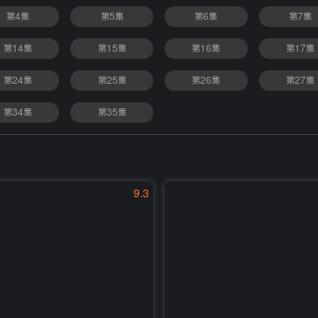
第4集
第5集
第6集
第7集
第14集
第15集
第16集
第17集
第24集
第25集
第26集
第27集
第34集
第35集
9.3