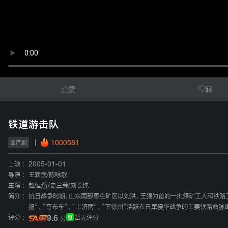
赞
踩
铁道游击队
1000581
国产剧
上映 :
2005-01-01
导演 :
王新民
/
陈咏歌
主演 :
赵恒煊
/
史兰芽
/
刘长纯
简介 :
抗日战争时期，山东南部枣庄矿区以刘洪、王强为首的一批煤矿工人和铁路工人
报”、“夺布车”、“上济南”、“下徐州”活跃在日军侵华战争的主要铁路
评分 :
9.6
暂无评分
分