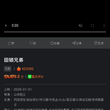
赞
踩
收藏
分享
反馈
田锁兄弟
923382
日剧
9.3
暂无评分
分
上映 :
2026-01-01
导演 :
山本刚义
主演 :
冈田将生
/
染谷将太
/
井川遥
/
中条あやみ
/
宫近海斗
/
岸谷五朗
/
赤间麻里
子