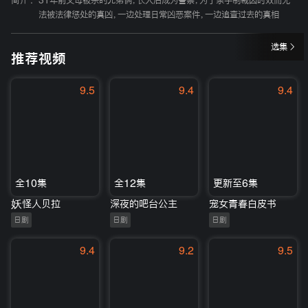
简介 :
31年前父母被杀的兄弟俩，长大后成为警察，为了亲手制裁因时效而无
法被法律惩处的真凶，一边处理日常凶恶案件，一边追查过去的真相
选集
推荐视频
9.5
9.4
9.4
全10集
全12集
更新至6集
妖怪人贝拉
深夜的吧台公主
宠女青春白皮书
日剧
日剧
日剧
9.4
9.2
9.5