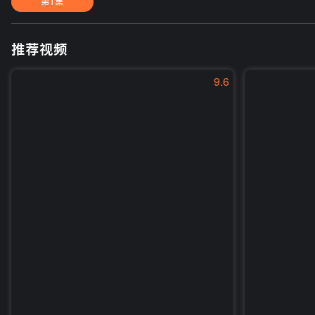
第1集
推荐视频
9.6