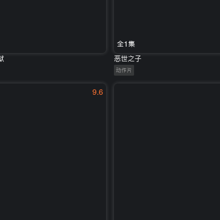
全1集
狱
恶世之子
动作片
9.6