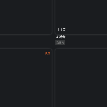
全1集
盗听者
动作片
9.3