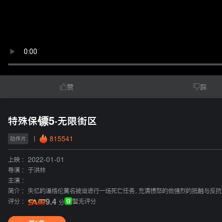
赞
踩
特殊保镖5·无限街区
815541
动作片
上映 :
2022-01-01
导演 :
于洪林
主演 :
简介 :
失忆的温格伦莫名被迫进行一场死亡任务，充满愤怒的他强烈的抵触与反抗，
评分 :
9.4
暂无评分
分