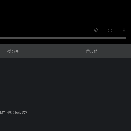
分享
反馈
死亡，他会怎么选？