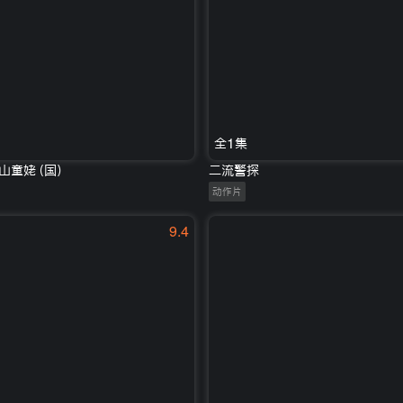
全1集
山童姥（国）
二流警探
动作片
9.4