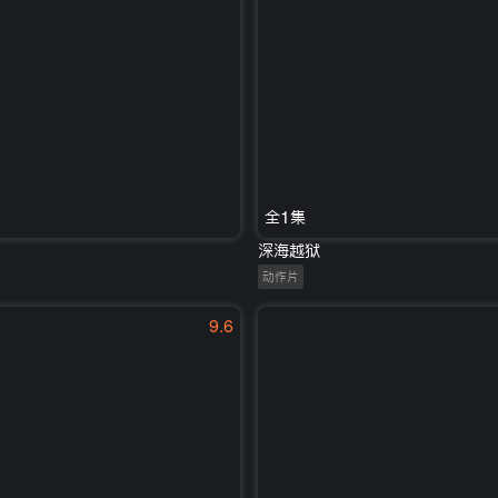
全1集
深海越狱
动作片
9.6