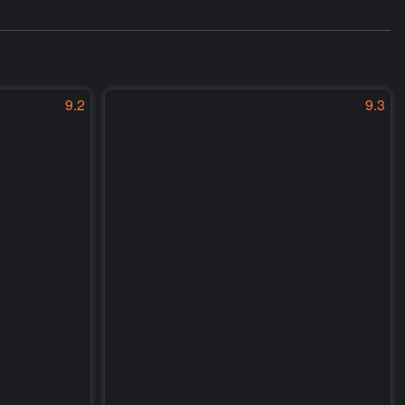
9.2
9.3