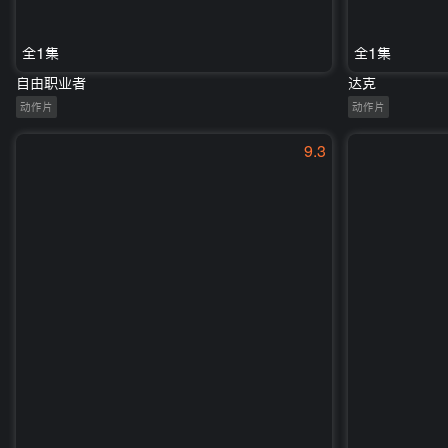
全1集
全1集
自由职业者
达克
动作片
动作片
9.3