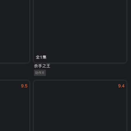
全1集
杀手之王
动作片
9.5
9.4