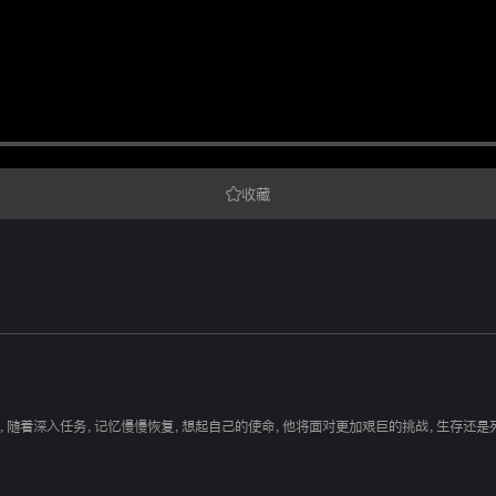
收藏
随着深入任务，记忆慢慢恢复，想起自己的使命，他将面对更加艰巨的挑战，生存还是