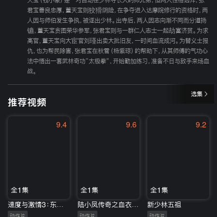
天宝（钱小豪）是一对自幼在少林寺长大的师兄弟，但两人性格迥异，张
君宝善良忠厚，董天宝则狡猾阴险，在争夺进入达摩院修行的资格时，两
人因与师伯发生争执，被逐出少林。出寺后，两人因志向渐不同而分道扬
镳，董天宝贪图荣华参军，张君宝则与一群仁人志士一起劫富济贫。为求
高官，董天宝向大宦官刘瑾出卖大批旧友，一时间血流成河。为替义士报
仇，也为帮民除害，张君宝在秋雪（杨紫琼）的帮助下，从其师傅的气功心
法中悟出一套武林奇功“太极拳”，开始勤加练习，准备不日与敌手来场血
战。
选集
推荐视频
9.4
9.6
9.2
全1集
全1集
全1集
速度与激情3：东京漂移
陆小凤传奇之血衣之谜
新少林五祖
动作片
动作片
动作片