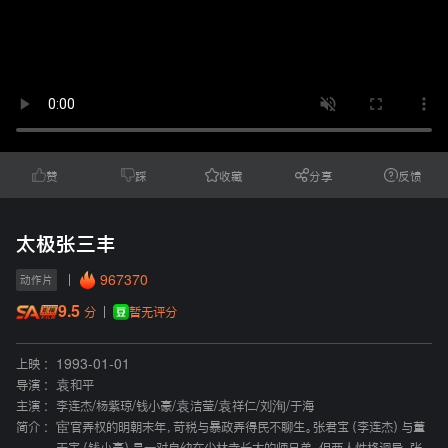
赞
踩
收藏
分享
反馈
太极张三丰
967370
动作片
9.5
暂无评分
分
上映 :
1993-01-01
导演 :
袁和平
主演 :
李连杰
/
杨紫琼
/
钱小豪
/
袁洁莹
/
袁祥仁
/
刘洵
/
于海
简介 :
宦官弄权的明朝末年，苛税与暴政弄得民不聊生。张君宝（李连杰）与董