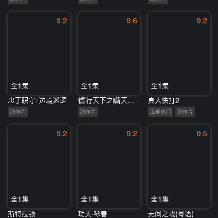
9.2
9.6
9.2
全1集
全1集
全1集
忠于职守：边境巡逻
镖行天下之瞒天过海
真人快打2
动作片
动作片
近期热门
动作片
9.2
9.2
9.5
全1集
全1集
全1集
斯特拉顿
功夫·咏春
无间之战(粤语)