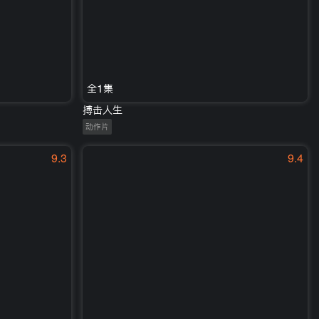
全1集
搏击人生
动作片
9.3
9.4