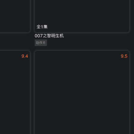
全1集
007之黎明生机
动作片
9.4
9.5