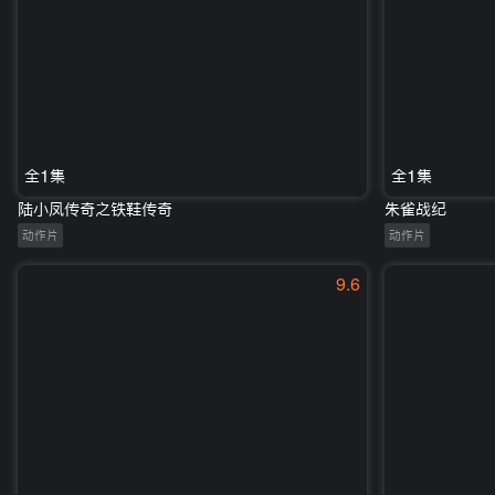
全1集
全1集
陆小凤传奇之铁鞋传奇
朱雀战纪
动作片
动作片
9.6