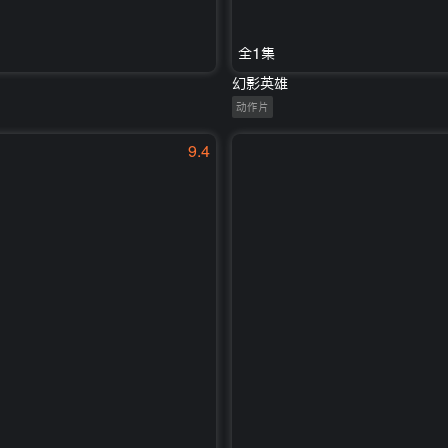
全1集
幻影英雄
动作片
9.4