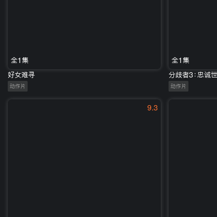
全1集
全1集
好女难寻
分歧者3：忠诚
动作片
动作片
9.3