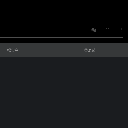
分享
反馈