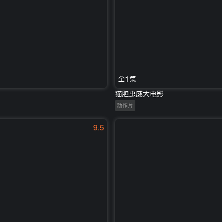
全1集
猫胆虫威大电影
动作片
9.5