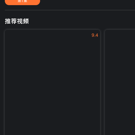
第1集
推荐视频
9.4