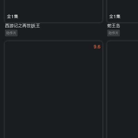
全1集
全1集
西游记之再世妖王
蛇王岛
动作片
动作片
9.6