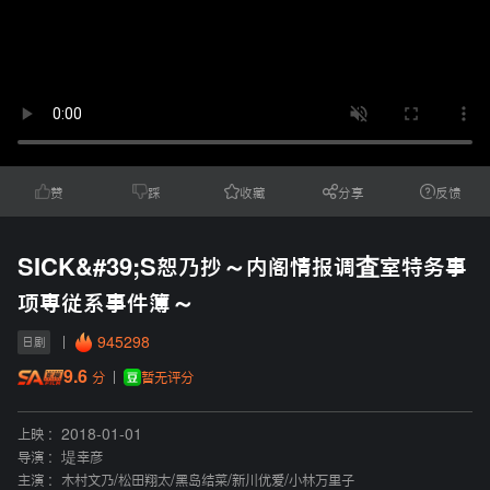
赞
踩
收藏
分享
反馈
SICK&#39;S恕乃抄～内阁情报调査室特务事
项専従系事件簿～
945298
日剧
9.6
暂无评分
分
上映 :
2018-01-01
导演 :
堤幸彦
主演 :
木村文乃
/
松田翔太
/
黑岛结菜
/
新川优爱
/
小林万里子