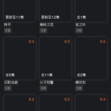
更新至11集
更新至12集
全1集
阵平
高岭之花
言之叶
日剧
日剧
日剧
9.3
9.5
9.5
全5集
全11集
全2集
沉默法庭
父子刑警
模仿犯
日剧
日剧
日剧
9.2
9.2
9.4