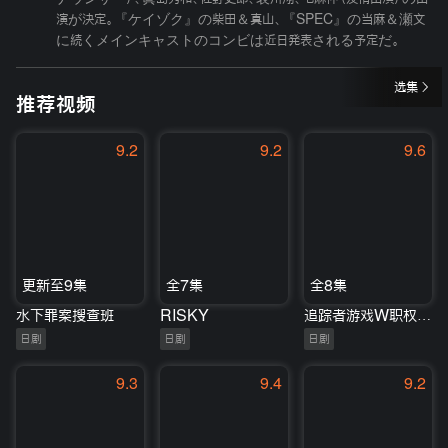
演が決定。『ケイゾク』の柴田＆真山、『SPEC』の当麻＆瀬文
に続くメインキャストのコンビは近日発表される予定だ。
选集
推荐视频
9.2
9.2
9.6
更新至9集
全7集
全8集
水下罪案搜查班
RISKY
追踪者游戏W职权骚扰的上司是我的前女友
日剧
日剧
日剧
9.3
9.4
9.2