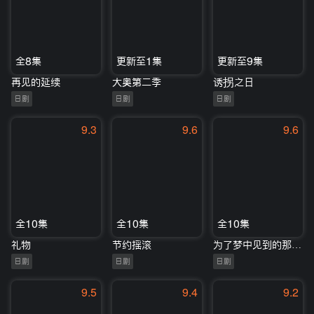
全8集
更新至1集
更新至9集
再见的延续
大奥第二季
诱拐之日
日剧
日剧
日剧
9.3
9.6
9.6
全10集
全10集
全10集
礼物
节约摇滚
为了梦中见到的那孩子
日剧
日剧
日剧
9.5
9.4
9.2