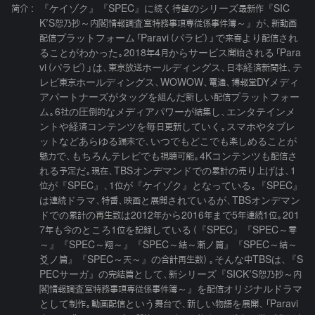
简介 :
『ケイゾク』『SPEC』に続く待望のシリーズ最新作『SIC
K’S恕乃抄～内閣情報調査室特務事項専従係事件簿～』が、新動画
配信プラットフォーム「Paravi（パラビ）」で来春より配信され
ることがわかった。2018年4月からサービス開始される「Para
vi（パラビ）」は、東京放送ホールディングス、日本経済新聞社、テ
レビ東京ホールディングス、WOWOW、電通、博報堂DYメディ
アパートナーズがタッグを組んだ新しい配信プラットフォー
ム。6社の圧倒的なメディアパワーが結集し、エンタテインメ
ントや経済コンテンツを毎日更新していく。スマホやタブレ
ットなどあらゆる端末で、いつでもどこでも楽しめることが
魅力で、もちろんテレビでも視聴可能。4Kコンテンツも配信さ
れる予定だ。現在、TBSオンデマンドでの累計の売り上げは、1
位が『SPEC』、1位が『ケイゾク』となっている。『SPEC』
は連続ドラマ、特番、映画と展開されているが、TBSオンデマン
ドでの累計の再生数は2012年から2016年まで5年連続1位。201
7年も今のところ1位を記録している（『SPEC』『SPEC～零
～』『SPEC～翔～』『SPEC～結～漸ノ篇』『SPEC～結～
爻ノ篇』『SPEC～天～』の合計再生数）。そんな中TBSは、『S
PECサーガ』の完結篇として、新シリーズ『SICK’S恕乃抄～内
閣情報調査室特務事項専従係事件簿～』を配信オリジナルドラマ
として制作。動画配信という舞台で、新しい物語を展開、「Paravi