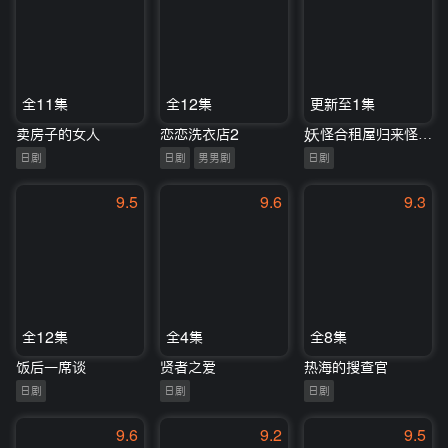
全11集
全12集
更新至1集
卖房子的女人
恋恋洗衣店2
妖怪合租屋归来怪之真的会出电影版吗？
日剧
日剧
男男剧
日剧
9.5
9.6
9.3
全12集
全4集
全8集
饭后一席谈
贤者之爱
热海的搜查官
日剧
日剧
日剧
9.6
9.2
9.5