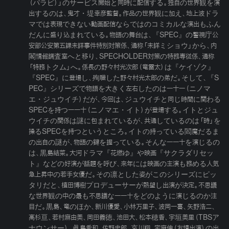
（パラビ）」のサービス開始と同時に配信する。独自の世界観を演
出するのは、鬼才・堤幸彦監督。作品の世界観に加え、地上波ドラ
マでは表現できない動画配信ならではのコミカルな演出もふん
だんに盛り込まれている。物語の舞台は、『SPEC』の警視庁公
安部公安第五課未詳事件特別対策係、通称「未詳ミショウ」から、内
閣情報調査室へと移り、SPECHOLDER対策の特務専従係、通称
「特務トクム」へ。係長の野々村光次郎（竜雷太）は『ケイゾク』
『SPEC』に登場し、殉職した野々村光太郎の弟だ。そして、『S
PEC』シリーズで物語を大きく左右したのは一十一（ニノマ
エ・ジュウイチ）だが、今回は、ジュウイチと同じ時間に関わる
SPECを持つ一一十（ニノマエ・イト）が登場する。イトとジュ
ウイチの関係は謎に包まれているが、共通しているのは「時」を
操るSPECを持つというところ。イトの持っている閻魔だるま
の出自の謎が、物語の鍵を握っている。そんな一一十を演じるの
は、黒島結菜。大河ドラマ『花燃ゆ』や映画『サクラダリセッ
ト』などの好演が話題を呼び、来年には映画の主演も務める人気
急上昇中の若手女優だ。その凛とした姿がこのシリーズにピッ
タリだと、植田博樹プロデューサーが熱望し出演が決定。不思議
な世界観の中の最も不思議な一一十をどのように演じるのか注
目だ。黒島、竜のほか、新川優愛、小林万里子、波岡一喜、矢野浩二、
高杉亘、若村麻由美、岡田義徳、池田大、松本穂香、宇垣美里（TBSア
ナウンサー）、眞島秀和、佐野史郎、哀川翔、宅麻伸（友情出演）の出