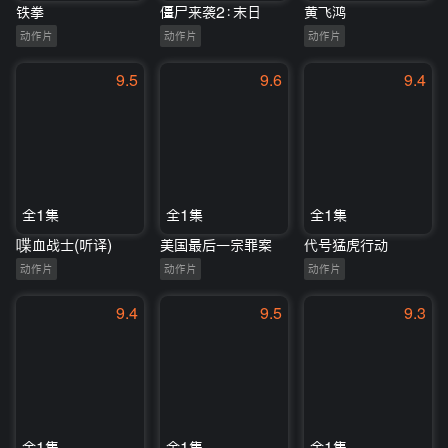
铁拳
僵尸来袭2：末日
黄飞鸿
动作片
动作片
动作片
9.5
9.6
9.4
全1集
全1集
全1集
喋血战士(听译)
美国最后一宗罪案
代号猛虎行动
动作片
动作片
动作片
9.4
9.5
9.3
全1集
全1集
全1集