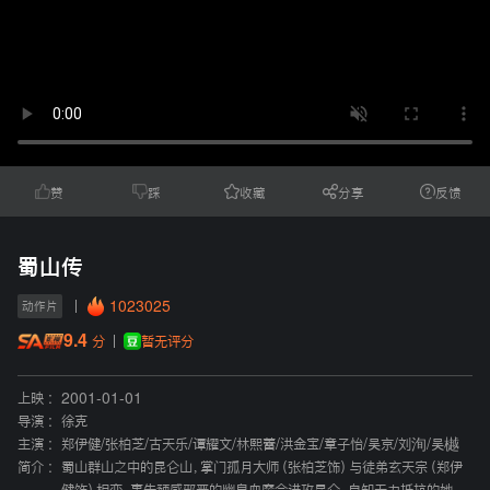
赞
踩
收藏
分享
反馈
蜀山传
1023025
动作片
9.4
暂无评分
分
上映 :
2001-01-01
导演 :
徐克
主演 :
郑伊健
/
张柏芝
/
古天乐
/
谭耀文
/
林熙蕾
/
洪金宝
/
章子怡
/
吴京
/
刘洵
/
吴樾
简介 :
蜀山群山之中的昆仑山，掌门孤月大师（张柏芝饰）与徒弟玄天宗（郑伊