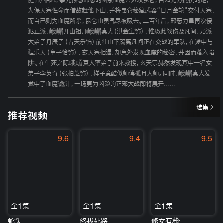
健饰）相恋，事先预感邪恶的幽泉血魔会进攻昆仑，自知无力抵抗的她，
为保天宗性命而借故赶他下山，并将昆仑秘藏武器“日月金轮”交付天宗，
而自己则为血魔所杀，昆仑山灵气尽被吸去。二百年后，邪恶力量再次侵
犯正派，峨嵋开山祖师峨嵋真人（洪金宝饰），惟恐此战伤及凡间，乃派
大弟子丹辰子（古天乐饰）前往山下疏离凡间正在交战的军队，在途中与
程乐天（章子怡饰）、玄天宗相遇，却意外发现血魔的秘密，并因而落入陷
阱。在生死之际峨嵋真人率弟子前来救援，玄天宗赫然发现其中一名女
弟子李英奇（张柏芝饰），样子竟酷似师傅孤月大师。同时，峨嵋真人发
觉中了血魔诡计，一场更为凶险的正邪大战即将展开……
选集
推荐视频
9.6
9.4
9.5
全1集
全1集
全1集
蛇头
终极死路
修女有枪