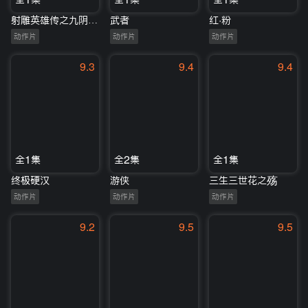
射雕英雄传之九阴白骨爪
武者
红·粉
动作片
动作片
动作片
9.3
9.4
9.4
全1集
全2集
全1集
终极硬汉
游侠
三生三世花之殇
动作片
动作片
动作片
9.2
9.5
9.5