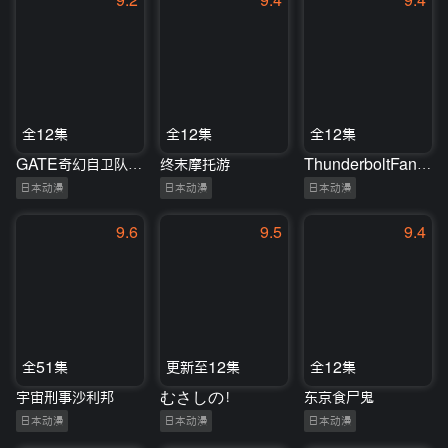
9.2
9.4
9.4
全12集
全12集
全12集
GATE奇幻自卫队炎龙篇
终末摩托游
ThunderboltFantasy东离剑游纪4
日本动漫
日本动漫
日本动漫
9.6
9.5
9.4
全51集
更新至12集
全12集
宇宙刑事沙利邦
むさしの！
东京食尸鬼
日本动漫
日本动漫
日本动漫