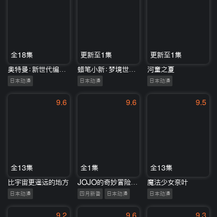
全18集
更新至1集
更新至1集
奥特曼：新世代编年史
蜡笔小新：梦境世界大突击
河童之夏
日本动漫
日本动漫
日本动漫
9.6
9.6
9.5
全13集
全1集
全13集
比宇宙更遥远的地方
JOJO的奇妙冒险飙马野郎
魔法少女奈叶
日本动漫
四月新番
日本动漫
日本动漫
9.2
9.6
9.3