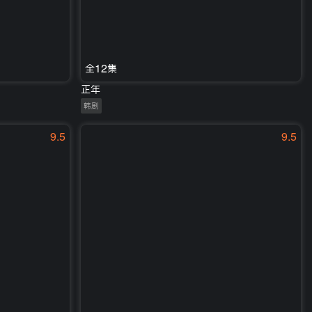
全12集
正年
韩剧
9.5
9.5