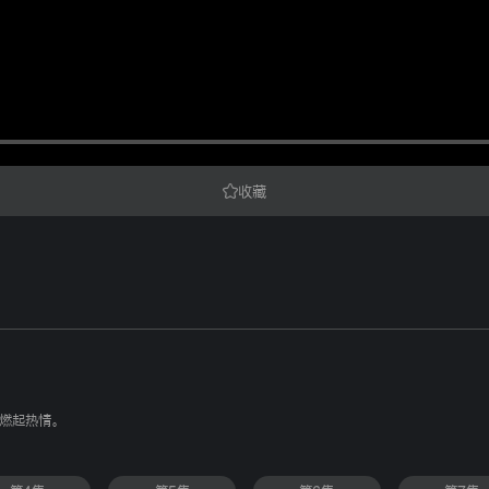
收藏
燃起热情。