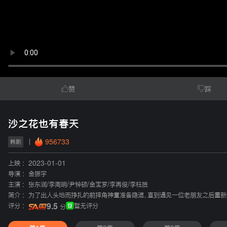
赞
踩
沙之花也有春天
956733
韩剧
上映 :
2023-01-01
导演 :
金振宇
主演 :
张东润
/
李周明
/
尹钟硕
/
金宝罗
/
李再俊
/
李柱胜
简介 :
为了出人头地而挣扎的前摔角神童准备隐退，直到遇见一位老朋友之后重新
评分 :
9.5
暂无评分
分