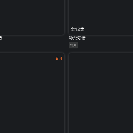
全12集
赌
秒杀爱情
韩剧
9.4