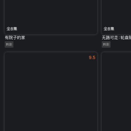
全8集
全8集
有院子的家
无路可走：轮盘
韩剧
韩剧
9.5