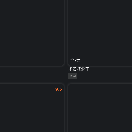
全7集
求安慰少年
韩剧
9.5