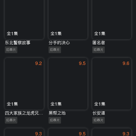
全1集
全1集
全1集
东北警察故事
分手的决心
匿名者
犯罪片
犯罪片
犯罪片
9.2
9.5
9.6
全1集
全1集
全1集
四大家族之龙虎兄弟(粤)
黑帮之地
长安道
犯罪片
犯罪片
犯罪片
9.3
9.5
9.3