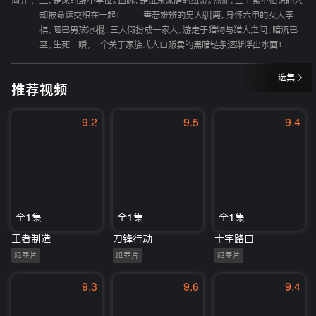
简介 :
三，是家的最小单位。血脉，是维系家庭的纽带。然而，三个素不相识的人
却被命运交织在一起！ 善恶难辨的男人驯鹿，身怀六甲的女人李
棋，哑巴男孩冰棍，三人假扮成一家人，游走于猎物与猎人之间，暗流已
至，生死一瞬，一个关于家族式人口贩卖的黑暗链条逐渐浮出水面！
选集
推荐视频
9.2
9.5
9.4
全1集
全1集
全1集
王者制造
刀锋行动
十字路口
犯罪片
犯罪片
犯罪片
9.3
9.6
9.4