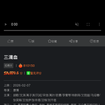
赞
踩
收藏
分享
反馈
三滴血
810150
犯罪片
9.6
暂无评分
分
上映 :
2026-02-07
导演 :
康博
主演 :
胡歌
/
文淇
/
高子淇
/
闫妮
/
宋佳
/
高叶
/
欧豪
/
李雪琴
/
杨新鸣
/
艾丽娅
/
马迎春
/
张奕聪
/
王悦伊
/
张本煜
/
汪铎
/
刘千慈