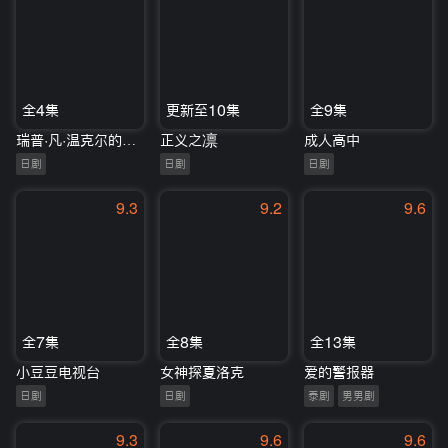
全4集
更新至10集
全9集
瑞普·凡·温克尔的新娘
正义之凛
成人高中
日剧
日剧
日剧
9.3
9.2
9.6
全7集
全8集
全13集
小豆豆电视台
女神探夏洛克
爱的警报器
日剧
日剧
泰剧
男男剧
9.3
9.6
9.6