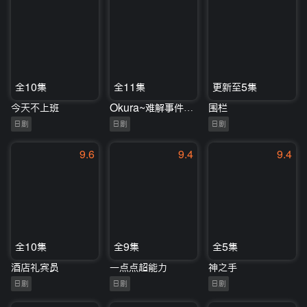
全10集
全11集
更新至5集
今天不上班
Okura~难解事件搜查~
围栏
日剧
日剧
日剧
9.6
9.4
9.4
全10集
全9集
全5集
酒店礼宾员
一点点超能力
神之手
日剧
日剧
日剧