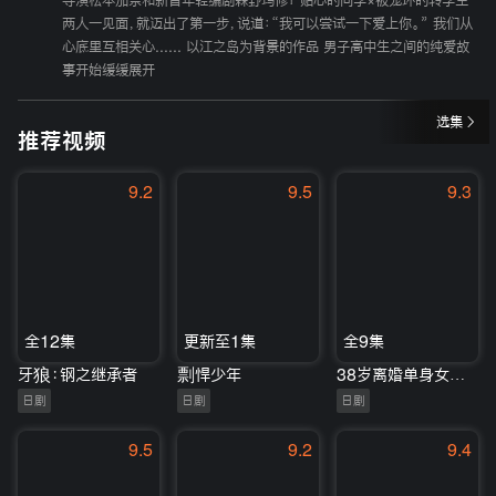
导演松本加奈和新晋年轻编剧森野玛修！ 贴心的同学×被宠坏的转学生
两人一见面，就迈出了第一步，说道：“我可以尝试一下爱上你。” 我们从
心底里互相关心...... 以江之岛为背景的作品 男子高中生之间的纯爱故
事开始缓缓展开
选集
推荐视频
9.2
9.5
9.3
全12集
更新至1集
全9集
牙狼：钢之继承者
剽悍少年
38岁离婚单身女尝试相亲APP的成果日记
日剧
日剧
日剧
9.5
9.2
9.4