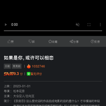
赞
踩
收藏
分享
反馈
如果是你，或许可以相恋
1032746
日剧
男男剧
9.3
暂无评分
分
上映 :
2023-01-01
导演 :
松本花奈
主演 :
大仓空人
/
日向亘
简介 :
《奈良恋》这么受欢迎的作品拍成电影的目的是什么？ 才华横溢的年轻