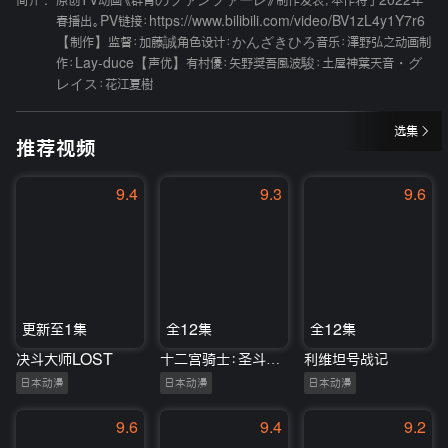
简介 :
原创TV动画《群青のファンファーレ》制作发表，本作将于2022年
春播出。PV链接：https://www.bilibili.com/video/BV1zL4y1Y7r6
【制作】监督：加藤誠角色设计：かんざきひろ音乐：澤野弘之动画制
作：Lay-duce【声优】有村優：矢野奨吾風波駿：土屋神葉天音・グ
レイス：花江夏樹
选集
推荐视频
9.4
9.3
9.6
更新至1集
全12集
全12集
决斗大师LOST
十二宫骑士：圣斗士星矢第二季Part2
利维坦号战记
日本动漫
日本动漫
日本动漫
9.6
9.4
9.2