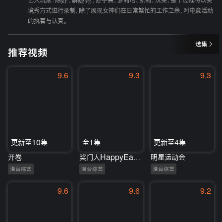
艺人玩家：陈妤、解婕翎、舒子晨、萝莉塔、凯莉、洗菜，整个过程将以实
境秀方式进行录制，除了展现女神们在日常繁忙的工作之余，对电竞活动
的执着与认真。
选集
推荐视频
9.6
9.3
9.3
更新至10集
全1集
更新至4集
开卷
奖门人HappyEaster感谢祭
明星运动会
港台综艺
港台综艺
港台综艺
9.6
9.6
9.2