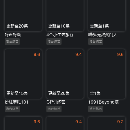
更新至20集
更新至10集
更新至1集
好声好戏
4个小生去旅行
哗鬼无敌奖门人
港台综艺
港台综艺
港台综艺
9.6
9.4
9.6
更新至15集
更新至20集
全1集
粉紅麻甩101
CP训练营
1991Beyond演唱会
港台综艺
港台综艺
港台综艺
9.6
9.4
9.2