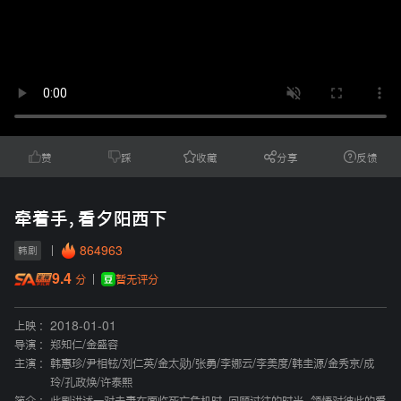
赞
踩
收藏
分享
反馈
牵着手，看夕阳西下
864963
韩剧
9.4
暂无评分
分
上映 :
2018-01-01
导演 :
郑知仁
/
金盛容
主演 :
韩惠珍
/
尹相铉
/
刘仁英
/
金太勋
/
张勇
/
李娜云
/
李美度
/
韩圭源
/
金秀京
/
成
玲
/
孔政焕
/
许泰熙