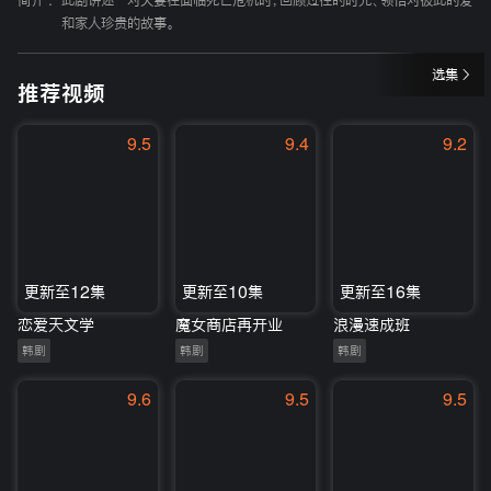
简介 :
此剧讲述一对夫妻在面临死亡危机时，回顾过往的时光、领悟对彼此的爱
和家人珍贵的故事。
选集
推荐视频
9.5
9.4
9.2
更新至12集
更新至10集
更新至16集
恋爱天文学
魔女商店再开业
浪漫速成班
韩剧
韩剧
韩剧
9.6
9.5
9.5