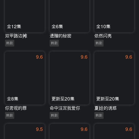
全12集
全6集
全10集
双甲路边摊
遗赠的秘密
依然闪亮
韩剧
韩剧
韩剧
9.6
9.6
9.6
全8集
更新至20集
更新至20集
你旁观的罪
命中注定我爱你
夏娃的诱惑
韩剧
韩剧
韩剧
9.5
9.6
9.6