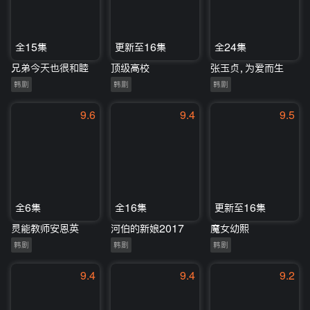
全15集
更新至16集
全24集
兄弟今天也很和睦
顶级高校
张玉贞，为爱而生
韩剧
韩剧
韩剧
9.6
9.4
9.5
全6集
全16集
更新至16集
灵能教师安恩英
河伯的新娘2017
魔女幼熙
韩剧
韩剧
韩剧
9.4
9.4
9.2