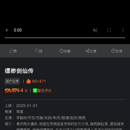
赞
踩
收藏
分享
反馈
缥缈剑仙传
851471
国产动漫
9.4
暂无评分
分
上映 :
2025-01-01
导演 :
笔落
主演 :
李翰林
/
乔苏
/
巴赫
/
关帅
/
朱祎
/
蔡娜
/
赵欣
/
周侗
简介 :
身怀两大道体，却因无灵根启发灵体的东方少鸿，被同族耻笑，甚至被未