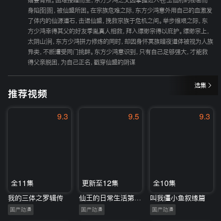
婚妻背叛。困难接踵而至，东方少鸿之父因掌握进入苍玉仙府的秘密而
身陷囹圄，被仙盟所困。在宗族危难之际，东方少鸿意外用自己的血激发
了体内的仙源道石，击退仙盟，挽救宗族于危机之间。举步维艰之际，东
方少鸿幸得其父的好友季胤真人相救，拜入缥缈宗得以庇护。缥缈宗上，
太阴山涧，东方少鸿拼力修炼的同时，却因身怀冥族暗夜道体被视为人族
异类，不断遭受同门挑衅。东方少鸿意识到，只有自己足够强大，才能救
得父亲脱困，为自己正名，戳穿仙盟的阴谋
选集
推荐视频
9.3
9.5
9.3
全11集
更新至12集
全10集
我的三体之罗辑传
仙王的日常生活第三季
叫我僵小鱼叙缘篇
国产动漫
国产动漫
国产动漫