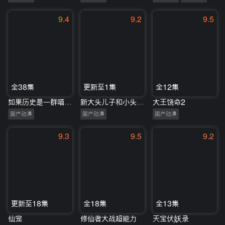
9.4
9.2
9.5
全38集
更新至1集
全12集
如果历史是一群喵第1-3季
新大头儿子和小头爸爸3：俄罗斯奇遇记
大王饶命2
国产动漫
国产动漫
国产动漫
9.3
9.5
9.2
更新至18集
全18集
全13集
仙宠
修仙者大战超能力
天宝伏妖录