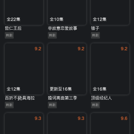
全22集
全10集
全12集
哲仁王后
非故意恋爱故事
锥子
韩剧
韩剧
韩剧
9.2
9.2
9.2
全12集
更新至16集
全16集
百折不挠具海拉
婚词离曲第三季
顶级经纪人
韩剧
韩剧
韩剧
9.3
9.3
9.6