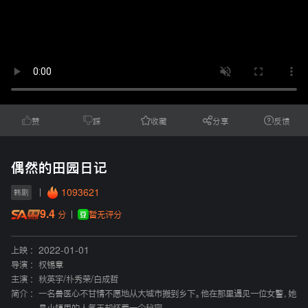
赞
踩
收藏
分享
反馈
偶然的田园日记
1093621
韩剧
9.4
暂无评分
分
上映 :
2022-01-01
导演 :
权锡章
主演 :
秋英宇
/
朴秀荣
/
白成哲
简介 :
一名兽医心不甘情不愿地从大城市搬到乡下。他在那里遇见一位女警，她