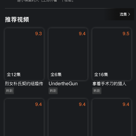
是小镇里的人气王却怀着一个秘密。
选集
推荐视频
9.3
9.4
9.5
全12集
全6集
全16集
烈女朴氏契约结婚传
UndertheGun
拿着手术刀的猎人
韩剧
韩剧
韩剧
9.4
9.4
9.4