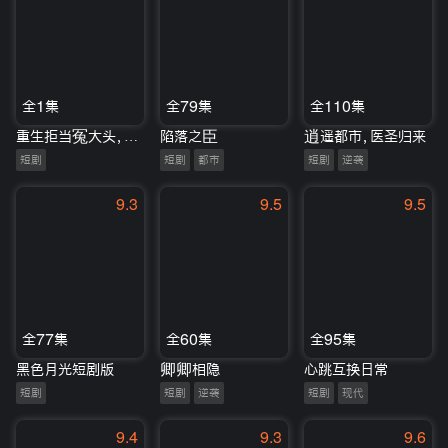
全1集
全79集
全110集
重生拒当冤大头，前女友慌了
陷落之臣
逍遥都市，医圣归来
短剧
短剧
都市
短剧
逆袭
9.3
9.5
9.5
全77集
全60集
全95集
黑色月光短剧版
卿卿相隐
心跳互换日常
短剧
短剧
逆袭
短剧
现代
9.4
9.3
9.6