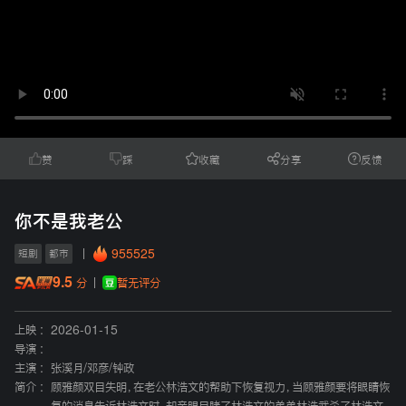
赞
踩
收藏
分享
反馈
你不是我老公
955525
短剧
都市
9.5
暂无评分
分
上映 :
2026-01-15
导演 :
主演 :
张溪月
/
邓彦
/
钟政
简介 :
顾雅颜双目失明，在老公林浩文的帮助下恢复视力，当顾雅颜要将眼睛恢