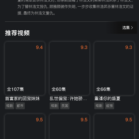
复的消息告诉林浩文时，却亲眼目睹了林浩文的弟弟林浩武杀了林浩文，
为了替林浩文报仇，顾雅颜装作失明，一步步收集林浩武杀害林浩文的证
据，最终为林浩文复仇。
选集
推荐视频
9.4
9.3
9.3
全107集
全60集
全66集
首富家的团宠妹妹
乱世偏宠：许她骄纵倾城
重逢你的盛夏
短剧
都市
短剧
民国
短剧
甜宠
9.5
9.5
9.5