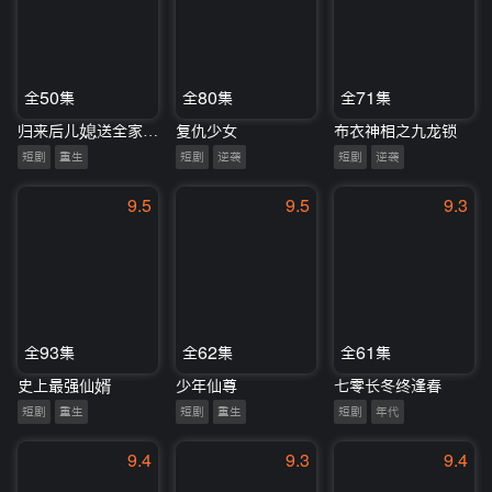
全50集
全80集
全71集
归来后儿媳送全家上热搜
复仇少女
布衣神相之九龙锁
短剧
重生
短剧
逆袭
短剧
逆袭
9.5
9.5
9.3
全93集
全62集
全61集
史上最强仙婿
少年仙尊
七零长冬终逢春
短剧
重生
短剧
重生
短剧
年代
9.4
9.3
9.4