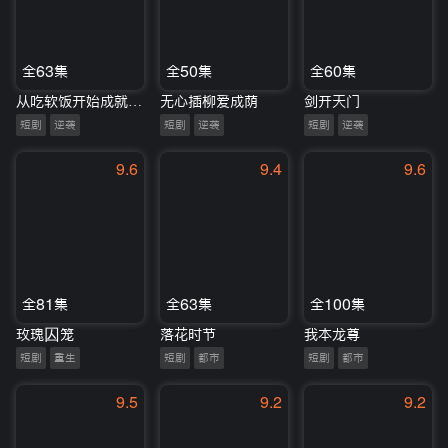
全63集
全50集
全60集
从吃软饭开始成就鉴宝至尊
无心插柳爱成荫
剑开天门
短剧
逆袭
短剧
逆袭
短剧
逆袭
9.6
9.4
9.6
全81集
全63集
全100集
玫瑰囚笼
落花时节
我本龙尊
短剧
重生
短剧
都市
短剧
都市
9.5
9.2
9.2