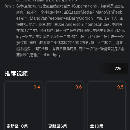
C. Carter
/
Tatiana Lia Zappardino
简介 :
Syfy直接预订12集超自然题材剧集《Superstition》，本剧背景设置在
新奥尔良外的一个神秘的小镇，由XLratorMedia和MarioVanPeebl
es制作。MarioVanPeebles将和BarryGordon一同担任制作人，还
将执笔、执导、参演该剧；由JoelAndersonThompson出品。本剧将
在2017年年初展开制作，将于同年晚些时候播出。本剧主要讲述了Mos
ley一家生活在新奥尔良郊外一个虚构的小镇上，他们开了镇上唯一一家
殡仪馆，同时也熟悉这个小镇黑暗的秘密和历史。镇上凶宅知名﹑墓地
越来越多﹑镇民怪异﹑有很多灵异现象，而这一切的始作俑者就是古老
而神秘的恶棍TheDredge。
选集
推荐视频
9.4
9.6
9.5
更新至10集
更新至6集
全10集