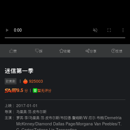
赞
踩
收藏
分享
反馈
迷信第一季
925003
欧美剧
9.5
暂无评分
分
上映 :
2017-01-01
导演 :
马里奥·范·皮布尔斯
主演 :
萝宾·李
/
马里奥·范·皮布尔斯
/
布拉德·詹姆斯
/
W·厄尔·布朗
/
Demetria
McKinney
/
Diamond Dallas Page
/
Morgana Van Peebles
/
T.