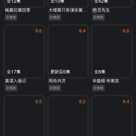
全12集
全10集
全42集
格莫拉第四季
大楼里只有谋杀第三季
憨豆先生
欧美剧
欧美剧
欧美剧
9.6
9.4
9.6
全17集
更新至6集
全8集
美谍入俄记
同舟共济
华盛顿·布莱克
欧美剧
欧美剧
欧美剧
9.5
9.2
9.4